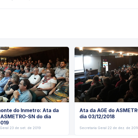
onte do Inmetro: Ata da
Ata da AGE do ASMETR
 ASMETRO-SN do dia
dia 03/12/2018
2019
 Geral
·
23 de set. de 2019
Secretaria Geral
·
22 de dez. de 201