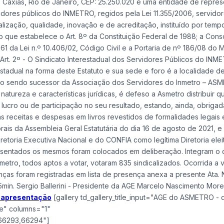
e Caxias, Rio de Janeiro, CEP: 25.250.020 é uma entidade de repre
rvidores públicos do INMETRO, regidos pela Lei 11.355/2006, servido
ização, qualidade, inovação e de acreditação, instituído por temp
o que estabelece o Art. 8º da Constituição Federal de 1988; a Cons
 61 da Lei n.º 10.406/02, Código Civil e a Portaria de nº 186/08 do 
 Art. 2º - O Sindicato Interestadual dos Servidores Públicos do INM
restadual na forma deste Estatuto e sua sede e foro é a localidade 
ro sendo sucessor da Associação dos Servidores do Inmetro – AS
tureza e características jurídicas, é defeso a Asmetro distribuir q
e lucro ou de participação no seu resultado, estando, ainda, obriga
uas receitas e despesas em livros revestidos de formalidades legais
orais da Assembleia Geral Estatutária do dia 16 de agosto de 2021, e 
iretoria Executiva Nacional e do CONFIA como legítima Diretoria elei
resentados os mesmos foram colocados em deliberação. Integram o
nmetro, todos aptos a votar, votaram 835 sindicalizados. Ocorrida a 
as foram registradas em lista de presença anexa a presente Ata. 
5min. Sergio Ballerini - Presidente da AGE Marcelo Nascimento More
1 apresentação
[gallery td_gallery_title_input="AGE do ASMETRO - 
de" columns="1"
66293,66294"]