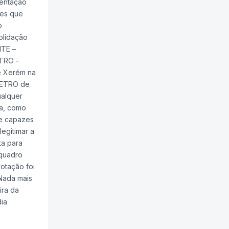
sentação
res que
o
olidação
MTE –
ETRO -
de Xerém na
METRO de
ualquer
da, como
 e capazes
legitimar a
ta para
 quadro
votação foi
Nada mais
ira da
dia