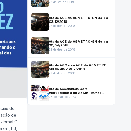
23 de set. de 2019
Ata da AGE do ASMETRO-SN do dia
03/12/2018
22 de dez. de 2018
Ata da AGE do ASMETRO-SN do dia
20/04/2018
22 de dez. de 2018
Ata da AGO e da AGE do ASMETRO-
SN do dia 26/02/2018
22 de dez. de 2018
Ata da Assembleia Geral
Extraordinária do ASMETRO-SI
27/03/23
28 de mar. de 2023
cias do
cação de
o Jornal O
neiro, RJ,