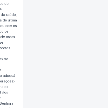
dos do
va
 de saúde,
a de última
ciou com os
ado os
onde todas
se
ncetes
e
dos de
a
a e adequá-
berações:
ria os
al dos
e
 Senhora