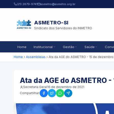
Pular para o conteúdo principal
(21) 2679-9741
asmetro@asmetro.org.br
ASMETRO-SI
Sindicato dos Servidores do INMETRO
Home
Institucional
Gestão
Saúde
Conv
Home
Assembleias
Ata da AGE do ASMETRO - 
Secretaria Geral
16 de dezembro de 2021
Compartilhar: