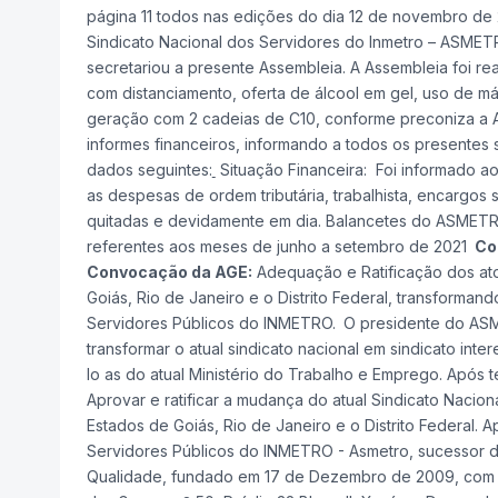
página 11 todos nas edições do dia 12 de novembro de 2
Sindicato Nacional dos Servidores do Inmetro – ASMETR
secretariou a presente Assembleia. A Assembleia foi 
com distanciamento, oferta de álcool em gel, uso de má
geração com 2 cadeias de C10, conforme preconiza a AN
informes financeiros, informando a todos os presentes 
dados seguintes:
Situação Financeira: Foi informado ao
as despesas de ordem tributária, trabalhista, encargo
quitadas e devidamente em dia. Balancetes do ASMETR
referentes aos meses de junho a setembro de 2021
Co
Convocação da AGE:
Adequação e Ratificação dos atos 
Goiás, Rio de Janeiro e o Distrito Federal, transforman
Servidores Públicos do INMETRO.
O presidente do ASM
transformar o atual sindicato nacional em sindicato int
lo as do atual Ministério do Trabalho e Emprego. Após 
Aprovar e ratificar a mudança do atual Sindicato Nacion
Estados de Goiás, Rio de Janeiro e o Distrito Federal. Ap
Servidores Públicos do INMETRO - Asmetro, sucessor d
Qualidade, fundado em 17 de Dezembro de 2009, com 