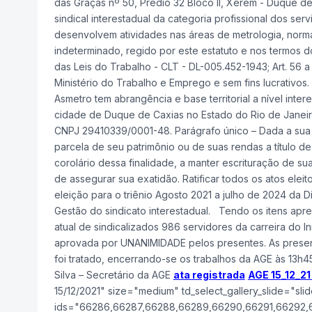
das Graças nº 50, Prédio 32 Bloco II, Xerém - Duque d
sindical interestadual da categoria profissional dos se
desenvolvem atividades nas áreas de metrologia, normal
indeterminado, regido por este estatuto e nos termos d
das Leis do Trabalho - CLT - DL-005.452-1943; Art. 56 a
Ministério do Trabalho e Emprego e sem fins lucrativos.
Asmetro tem abrangência e base territorial a nível inte
cidade de Duque de Caxias no Estado do Rio de Janei
CNPJ 29410339/0001-48. Parágrafo único – Dada a sua na
parcela de seu patrimônio ou de suas rendas a título d
corolário dessa finalidade, a manter escrituração de s
de assegurar sua exatidão. Ratificar todos os atos eleit
eleição para o triênio Agosto 2021 a julho de 2024 da D
Gestão do sindicato interestadual. Tendo os itens ap
atual de sindicalizados 986 servidores da carreira do I
aprovada por UNANIMIDADE pelos presentes. As presenç
foi tratado, encerrando-se os trabalhos da AGE às 13h4
Silva – Secretário da AGE
ata registrada
AGE 15_12_2
15/12/2021" size="medium" td_select_gallery_slide="sli
ids="66286,66287,66288,66289,66290,66291,66292,