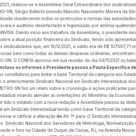
021, realizou-se a Assembleia Geral Extraordinária dos sindicaliza
O-SN, Sérgio Ballerini presidiu Marcelo Nascimento Moreira da Sil
realizada obedecendo todos os protocolos e normas das autoridades
scara e auditório desinfectado e higienizado por amônia quaternári
VISA. Dando início aos trabalhos da Assembleia, o presidente ini
sobre a atual posição financeira do Sindicato, tendo sido apresent
s sindicalizados que, em 15/12/2021, o saldo era de R$ 107.567,71 
s sociais bem como todas as demais despesas ordinárias, encontram-
O-SN: O CONFIA aprovou em sua reunião do dia 04/11/2021 os bala
ncluso os informes o Presidente passou a Pauta Especifica d
constitutivos para limitar a base Territorial da categoria aos Esta
do o anteriormente Sindicato Nacional em Sindicato Interestadual dos
ETRO-SN fez um relato sobre a cronologia e ações praticadas par
erestadual visando atender as orientações do Ministério da Economi
ter lido o estatuto com a nova redação a Assembleia passou às deli
al em Sindicato Interestadual tendo como base Territorial da catego
rovar e ratificar a alteração
do
Art. 1º para: O Sindicato Interestadu
o Sindicato Nacional dos Servidores de Metrologia, Normalização 
sede e foro na Cidade de Duque de Caxias, RJ, na Avenida Nossa