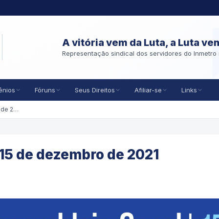
A vitória vem da Luta, a Luta ve
Representação sindical dos servidores do Inmetro 
ênios
Fóruns
Seus Direitos
Afiliar-se
Links
Ata da AGE do ASMETRO - 15 de dezembro de 2021
15 de dezembro de 2021