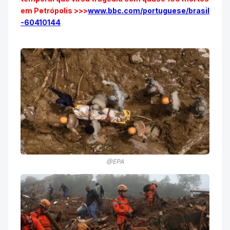
em Petrópolis >>>
www.bbc.com/portuguese/brasil
-60410144
@EPA