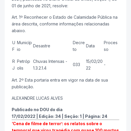
01 de junho de 2021, resolve:
Art. 1º Reconhecer o Estado de Calamidade Pública na
área descrita, conforme informações relacionadas
abaixo.
U
Municíp
Decre
Proces
Desastre
Data
F
io
to
so
R
Petróp
Chuvas Intensas -
15/02/20
033
-
J
olis
1.3.2.1.4
22
Art. 2º Esta portaria entra em vigor na data de sua
publicação.
ALEXANDRE LUCAS ALVES
Publicado no DOU do dia
17/02/2022
|
Edição:
34
|
Seção: 1
|
Página:
24
‘Cena de filme de terror’: os relatos sobre o
temporal que virou tragédia com quase 100 mortos