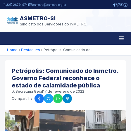
Pular para o conteúdo principal
(21) 2679-9741
asmetro@asmetro.org.br
ASMETRO-SI
Sindicato dos Servidores do INMETRO
Home
Destaques
Petrópolis: Comunicado do Inmetro. Governo Federal reconhece o estado de calamidade pública
Petrópolis: Comunicado do Inmetro.
Governo Federal reconhece o
estado de calamidade pública
Secretaria Geral
17 de fevereiro de 2022
Compartilhar: