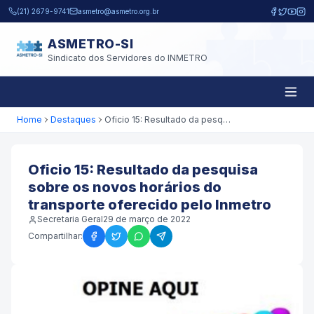
Pular para o conteúdo principal
(21) 2679-9741
asmetro@asmetro.org.br
ASMETRO-SI
Sindicato dos Servidores do INMETRO
Home
Destaques
Oficio 15: Resultado da pesquisa sobre os novos horários do transporte oferecido pelo Inmetro
Oficio 15: Resultado da pesquisa
sobre os novos horários do
transporte oferecido pelo Inmetro
Secretaria Geral
29 de março de 2022
Compartilhar: