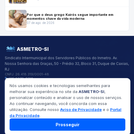
Por que o deus grego Kairós segue importante em
momentos chave da vida moderna
07 de ago. de 2026
ASMETRO-SI
Sindicato Intermunicipal dos Servidores Públicos do Inmetro.
Av.
Nossa Senhora das Graças, 50 - Prédio 32, Bloco 31, Duque de Caxias,
RJ
CNPJ:
26.418.319/0001-48
(21) 2679-9741
asmetro@asmetro.org.br
Nós usamos cookies e tecnologias semelhantes para
Links Rápidos
melhorar sua experiência no site da
ASMETRO-SI
,
Institucional
personalizar conteúdo e analisar o uso de nossos serviços.
Gestão
Ao continuar navegando, você concorda com essa
Saúde
utilização. Consulte nosso
Aviso de Privacidade
e o
Portal
Convênios
da Privacidade
.
Fóruns
Seus Direitos
Prosseguir
©
2026
ASMETRO-SI
Todos os direitos reservados