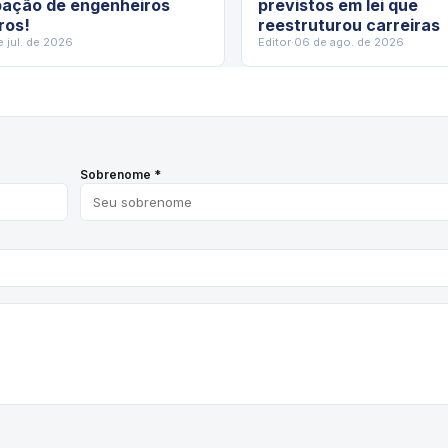
pação de engenheiros
previstos em lei que
iros!
reestruturou carreiras
e jul. de 2026
Editor
·
06 de ago. de 2026
Sobrenome *