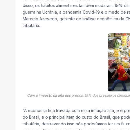
disso, os hábitos alimentares também mudaram: 19% di
guerra na Ucrânia, a pandemia Covid-19 e o medo de r
Marcelo Azevedo, gerente de análise econômica da CN
tributária.
Com o impacto da alta dos preços, 19% dos brasileiros dimin
“A economia fica travada com essa inflação alta, e é pr
do Brasil, e o principal item do custo do Brasil, que p
tributária, destravando isso nós poderíamos ter um fl