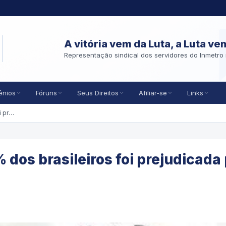
A vitória vem da Luta, a Luta ve
Representação sindical dos servidores do Inmetro 
ênios
Fóruns
Seus Direitos
Afiliar-se
Links
Situação financeira de 76% dos brasileiros foi prejudicada pela alta inflação, aponta CNI
 dos brasileiros foi prejudicada