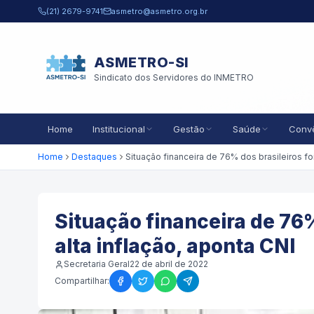
Pular para o conteúdo principal
(21) 2679-9741
asmetro@asmetro.org.br
ASMETRO-SI
Sindicato dos Servidores do INMETRO
Home
Institucional
Gestão
Saúde
Conv
Home
Destaques
Situação financeira de 76%
alta inflação, aponta CNI
Secretaria Geral
22 de abril de 2022
Compartilhar: