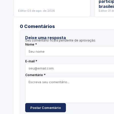
partici
brasile
Editor
·
03 de ago. de 2026
Editor
·
31 d
0
Comentário
s
Deixe uma resposta
Seu comentário ficará pendente de aprovação.
Nome *
E-mail *
Comentário *
Postar Comentário