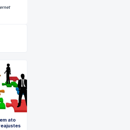
ernet
zem ato
reajustes