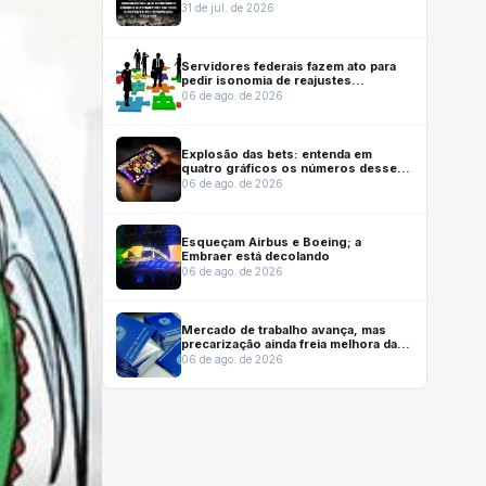
de engenheiros brasileiros!
31 de jul. de 2026
Servidores federais fazem ato para
pedir isonomia de reajustes
previstos em lei que reestruturou
06 de ago. de 2026
carreiras
Explosão das bets: entenda em
quatro gráficos os números desse
mercado no Brasil
06 de ago. de 2026
Esqueçam Airbus e Boeing; a
Embraer está decolando
06 de ago. de 2026
Mercado de trabalho avança, mas
precarização ainda freia melhora das
condições de emprego, mostra
06 de ago. de 2026
Dieese