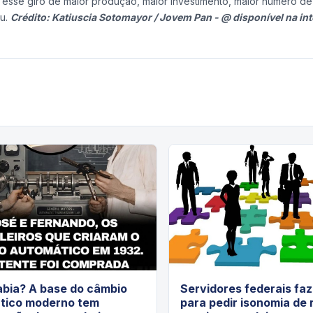
esse giro de maior produção, maior investimento, maior número de
eu.
Crédito: Katiuscia Sotomayor / Jovem Pan - @ disponível na int
abia? A base do câmbio
Servidores federais fa
tico moderno tem
para pedir isonomia de 