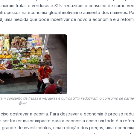
minuíram frutas e verduras e 31% reduziram o consumo de carne ve
etrocessos na economia global motivam o aumento dos números. Pa
I, uma medida que pode incentivar de novo a economia é a reform
uíram consumo de frutas e verduras e outros 31% reduziram o consumo de carn
@JP
eciso destravar a ecomia. Para destravar a economia é preciso redu
ode ser trazer maior impacto para a economia como um todo é a refo
uxo grande de investimentos, uma redução dos preços, uma economi