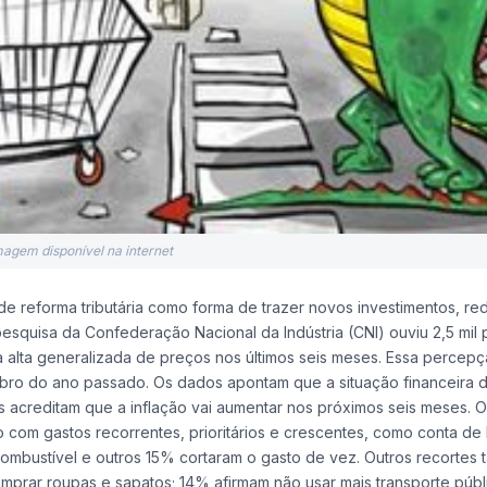
magem disponível na internet
reforma tributária como forma de trazer novos investimentos, red
squisa da Confederação Nacional da Indústria (CNI) ouviu 2,5 mil
r a alta generalizada de preços nos últimos seis meses. Essa percep
mbro do ano passado. Os dados apontam que a situação financeira
os acreditam que a inflação vai aumentar nos próximos seis meses. 
om gastos recorrentes, prioritários e crescentes, como conta de 
mbustível e outros 15% cortaram o gasto de vez. Outros recortes
prar roupas e sapatos; 14% afirmam não usar mais transporte públ