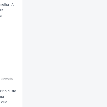
rmelha. A
ra
a
e vermelha
zir o custo
rma
a que