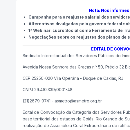
Nota: Nos informes
Campanha para o reajuste salarial dos servidor
Alternativas divulgadas pelo governo federal so
1ª Webinar: Lucro Social como Ferramenta de Tr
Negociações sobre os reajustes dos planos de
EDITAL DE CONV
Sindicato Interestadual dos Servidores Públicos do In
Avenida Nossa Senhora das Graças nº 50, Prédio 32 Bloc
CEP 25250-020 Vila Operária - Duque de Caxias, RJ
CNPJ 29.410.339/0001-48
(21)2679-9741 - asmetro@asmetro.org.br
Edital de Convocação da Categoria dos Servidores Públi
base territorial dos estados de Goiás, Rio Grande do Sul
realização de Assembleia Geral Extraordinária de ratifi