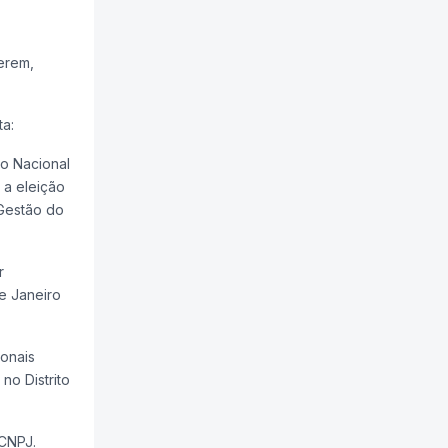
erem,
a:
to Nacional
 a eleição
 Gestão do
r
e Janeiro
ionais
no Distrito
 CNPJ.