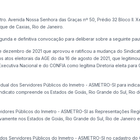
tro. Avenida Nossa Senhora das Graças nº 50, Prédio 32 Bloco II. X
que de Caxias, Rio de Janeiro.
unda e definitiva convocação para deliberar sobre a seguinte paut
de dezembro de 2021 que aprovou e ratificou a mudança do Sindica
os atos eleitorais da AGE do dia 16 de agosto de 2021, que legitimou
 Executiva Nacional e do CONFIA como legítima Diretoria eleita para
tadual dos Servidores Públicos do Inmetro - ASMETRO-SI para indica
sindicato compreende os Estados de Goiás, Rio Grande do Sul, Rio d
Servidores Públicos do Inmetro - ASMETRO-SI as Representações Reg
vamente nos Estados de Goiás, Rio Grande do Sul, Rio de Janeiro e 
al dos Servidores Públicos do Inmetro - ASMETRO-SI no cadastro do