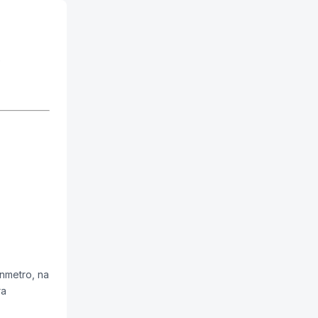
.
Inmetro, na
ra