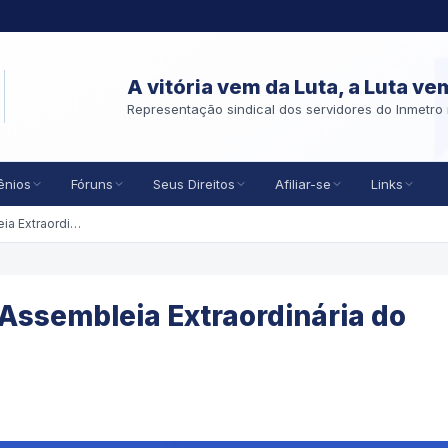
A vitória vem da Luta, a Luta ve
Representação sindical dos servidores do Inmetro 
ênios
Fóruns
Seus Direitos
Afiliar-se
Links
EDITAL de Convocação de Assembleia Extraordinária do ASMETRO-SI
Assembleia Extraordinária do