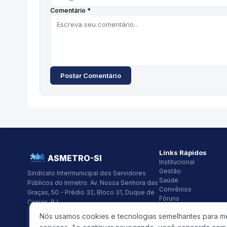
Comentário *
Postar Comentário
Links Rápidos
ASMETRO-SI
Institucional
Gestão
Sindicato Intermunicipal dos Servidores
Saúde
Públicos do Inmetro.
Av. Nossa Senhora das
Convênios
Graças, 50 - Prédio 32, Bloco 31, Duque de
Fóruns
Caxias, RJ
Seus Direitos
CNPJ:
26.418.319/0001-48
Nós usamos cookies e tecnologias semelhantes para mel
(21) 2679-9741
asmetro@asmetro.org.br