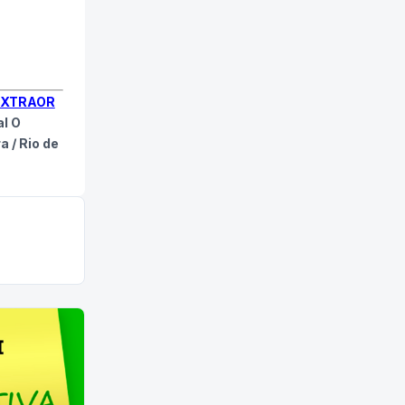
EXTRAOR
al O
a / Rio de