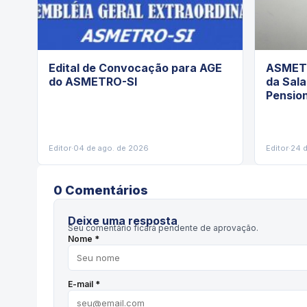
Edital de Convocação para AGE
ASMETR
do ASMETRO-SI
da Sal
Pension
Editor
·
04 de ago. de 2026
Editor
·
24 d
0
Comentário
s
Deixe uma resposta
Seu comentário ficará pendente de aprovação.
Nome *
E-mail *