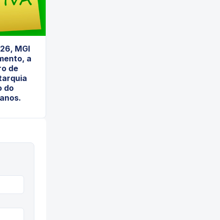
026, MGI
mento, a
ro de
tarquia
o do
 anos.