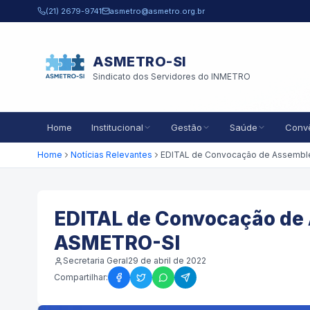
Pular para o conteúdo principal
(21) 2679-9741
asmetro@asmetro.org.br
ASMETRO-SI
Sindicato dos Servidores do INMETRO
Home
Institucional
Gestão
Saúde
Conv
Home
Notícias Relevantes
EDITAL de Convocação de 
ASMETRO-SI
Secretaria Geral
29 de abril de 2022
Compartilhar: