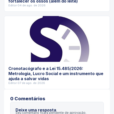
fortalecer os ossos (além do leite)
Editor
·
04 de ago. de 2026
Cronotacógrafo e a Lei 15.485/2026:
Metrologia, Lucro Social e um instrumento que
ajuda a salvar vidas
Editor
·
07 de ago. de 2026
0
Comentário
s
Deixe uma resposta
Seu comentário ficará pendente de aprovação.