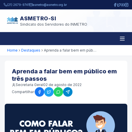
Pular para o conteúdo principal
(21) 2679-9741
asmetro@asmetro.org.br
ASMETRO-SI
Sindicato dos Servidores do INMETRO
Home
Destaques
Aprenda a falar bem em público em três passos
Aprenda a falar bem em público em
três passos
Secretaria Geral
02 de agosto de 2022
Compartilhar: