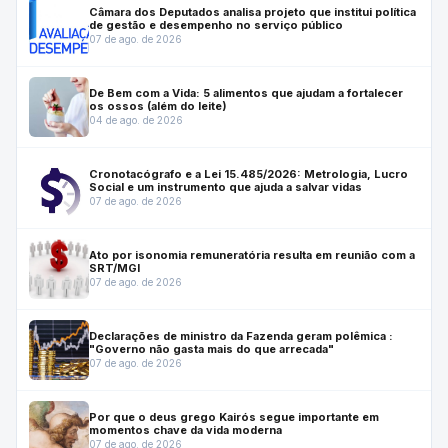
Câmara dos Deputados analisa projeto que institui política
de gestão e desempenho no serviço público
07 de ago. de 2026
De Bem com a Vida: 5 alimentos que ajudam a fortalecer
os ossos (além do leite)
04 de ago. de 2026
Cronotacógrafo e a Lei 15.485/2026: Metrologia, Lucro
Social e um instrumento que ajuda a salvar vidas
07 de ago. de 2026
Ato por isonomia remuneratória resulta em reunião com a
SRT/MGI
07 de ago. de 2026
Declarações de ministro da Fazenda geram polêmica :
"Governo não gasta mais do que arrecada"
07 de ago. de 2026
Por que o deus grego Kairós segue importante em
momentos chave da vida moderna
07 de ago. de 2026