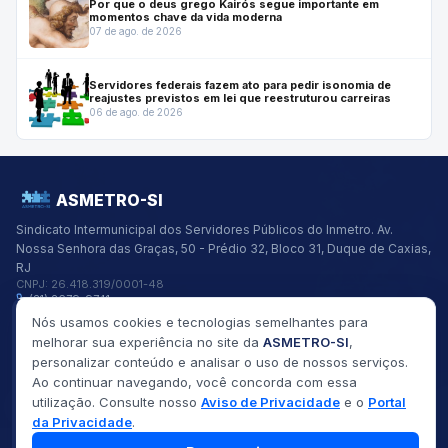
Por que o deus grego Kairós segue importante em
momentos chave da vida moderna
07 de ago. de 2026
Servidores federais fazem ato para pedir isonomia de
reajustes previstos em lei que reestruturou carreiras
06 de ago. de 2026
ASMETRO-SI
Sindicato Intermunicipal dos Servidores Públicos do Inmetro.
Av.
Nossa Senhora das Graças, 50 - Prédio 32, Bloco 31, Duque de Caxias,
RJ
CNPJ:
26.418.319/0001-48
(21) 2679-9741
asmetro@asmetro.org.br
Nós usamos cookies e tecnologias semelhantes para
Links Rápidos
melhorar sua experiência no site da
ASMETRO-SI
,
Institucional
personalizar conteúdo e analisar o uso de nossos serviços.
Gestão
Ao continuar navegando, você concorda com essa
Saúde
utilização. Consulte nosso
Aviso de Privacidade
e o
Portal
Convênios
da Privacidade
.
Fóruns
Seus Direitos