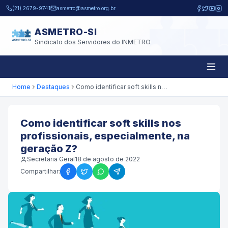
Pular para o conteúdo principal
(21) 2679-9741
asmetro@asmetro.org.br
ASMETRO-SI
Sindicato dos Servidores do INMETRO
Home
Destaques
Como identificar soft skills nos profissionais, especialmente, na geração Z?
Como identificar soft skills nos
profissionais, especialmente, na
geração Z?
Secretaria Geral
18 de agosto de 2022
Compartilhar: