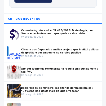
ARTIGOS RECENTES
Cronotacógrafo e a Lei 15.485/2026: Metrologia, Lucro
Social e um instrumento que ajuda a salvar vidas
07 de ago. de 2026
Câmara dos Deputados analisa projeto que institui política
de gestão e desempenho no serviço público
07 de ago. de 2026
Ato por isonomia remuneratória resulta em reunião com a
SRT/MGI
07 de ago. de 2026
Declarações de ministro da Fazenda geram polêmica :
"Governo não gasta mais do que arrecada"
07 de ago. de 2026