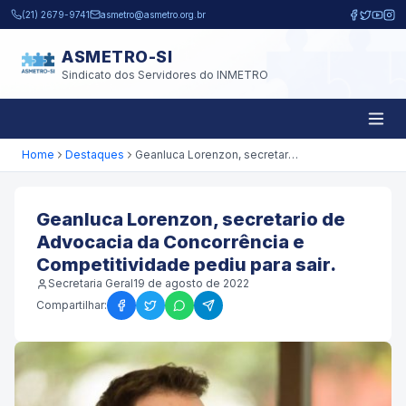
Pular para o conteúdo principal
(21) 2679-9741
asmetro@asmetro.org.br
ASMETRO-SI
Sindicato dos Servidores do INMETRO
Home
Destaques
Geanluca Lorenzon, secretario de Advocacia da Concorrência e Competitividade pediu para sair.
Geanluca Lorenzon, secretario de
Advocacia da Concorrência e
Competitividade pediu para sair.
Secretaria Geral
19 de agosto de 2022
Compartilhar: