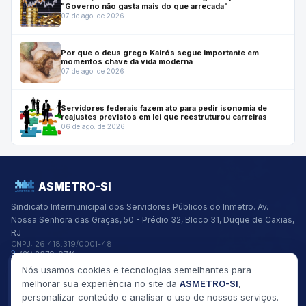
"Governo não gasta mais do que arrecada"
07 de ago. de 2026
Por que o deus grego Kairós segue importante em
momentos chave da vida moderna
07 de ago. de 2026
Servidores federais fazem ato para pedir isonomia de
reajustes previstos em lei que reestruturou carreiras
06 de ago. de 2026
ASMETRO-SI
Sindicato Intermunicipal dos Servidores Públicos do Inmetro.
Av.
Nossa Senhora das Graças, 50 - Prédio 32, Bloco 31, Duque de Caxias,
RJ
CNPJ:
26.418.319/0001-48
(21) 2679-9741
asmetro@asmetro.org.br
Nós usamos cookies e tecnologias semelhantes para
Links Rápidos
melhorar sua experiência no site da
ASMETRO-SI
,
Institucional
personalizar conteúdo e analisar o uso de nossos serviços.
Gestão