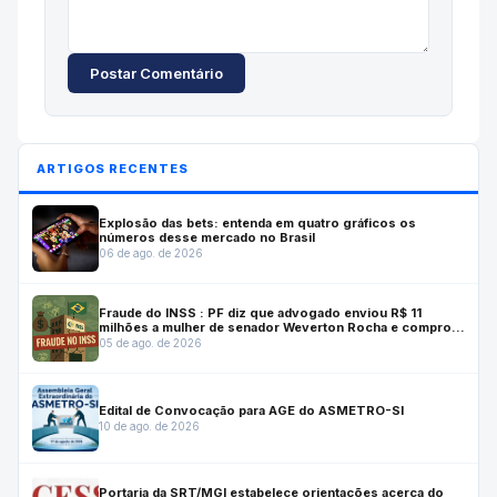
Postar Comentário
ARTIGOS RECENTES
Explosão das bets: entenda em quatro gráficos os
números desse mercado no Brasil
06 de ago. de 2026
Fraude do INSS : PF diz que advogado enviou R$ 11
milhões a mulher de senador Weverton Rocha e comprou
casa para ele
05 de ago. de 2026
Edital de Convocação para AGE do ASMETRO-SI
10 de ago. de 2026
Portaria da SRT/MGI estabelece orientações acerca do