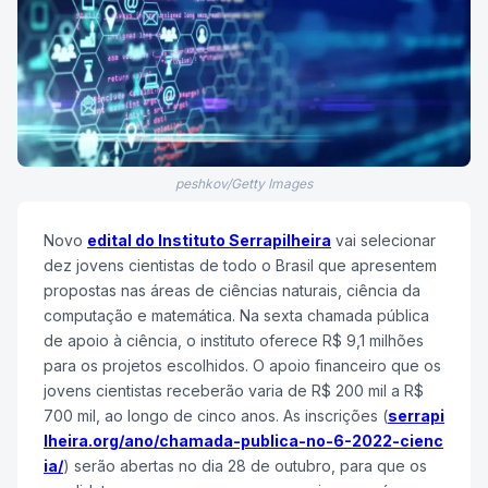
peshkov/Getty Images
Novo
edital do Instituto Serrapilheira
vai selecionar
dez jovens cientistas de todo o Brasil que apresentem
propostas nas áreas de ciências naturais, ciência da
computação e matemática. Na sexta chamada pública
de apoio à ciência, o instituto oferece R$ 9,1 milhões
para os projetos escolhidos. O apoio financeiro que os
jovens cientistas receberão varia de R$ 200 mil a R$
700 mil, ao longo de cinco anos. As inscrições (
serrapi
lheira.org/ano/chamada-publica-no-6-2022-cienc
ia/
) serão abertas no dia 28 de outubro, para que os