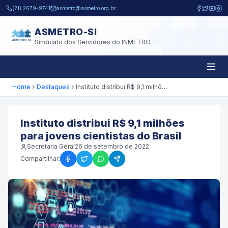
Pular para o conteúdo principal
(21) 2679-9741
asmetro@asmetro.org.br
ASMETRO-SI
Sindicato dos Servidores do INMETRO
Home
Destaques
Instituto distribui R$ 9,1 milhões para jovens cientistas do Brasil
Instituto distribui R$ 9,1 milhões
para jovens cientistas do Brasil
Secretaria Geral
26 de setembro de 2022
Compartilhar: