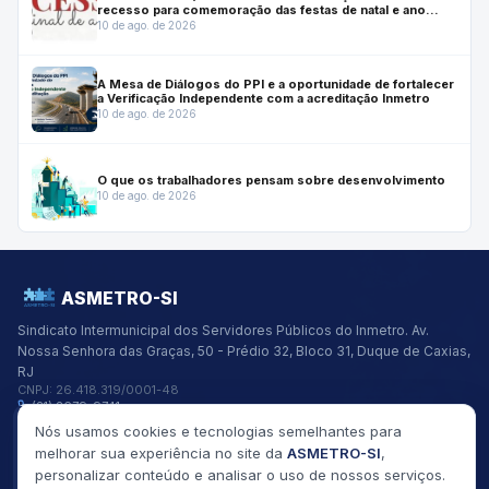
recesso para comemoração das festas de natal e ano
novo.
10 de ago. de 2026
A Mesa de Diálogos do PPI e a oportunidade de fortalecer
a Verificação Independente com a acreditação Inmetro
10 de ago. de 2026
O que os trabalhadores pensam sobre desenvolvimento
10 de ago. de 2026
ASMETRO-SI
Sindicato Intermunicipal dos Servidores Públicos do Inmetro.
Av.
Nossa Senhora das Graças, 50 - Prédio 32, Bloco 31, Duque de Caxias,
RJ
CNPJ:
26.418.319/0001-48
(21) 2679-9741
asmetro@asmetro.org.br
Nós usamos cookies e tecnologias semelhantes para
Links Rápidos
melhorar sua experiência no site da
ASMETRO-SI
,
Institucional
personalizar conteúdo e analisar o uso de nossos serviços.
Gestão