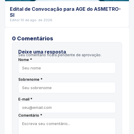
Edital de Convocação para AGE do ASMETRO-
SI
Editor
·
10 de ago. de 2026
0
Comentário
s
Deixe uma resposta
Seu comentário ficará pendente de aprovação.
Nome *
Sobrenome *
E-mail *
Comentário *