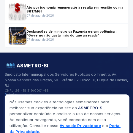
Ato por isonomia remuneratória resulta em reunião com a
SRT/MGI
07 de ago. de 2026
Declarações de ministro da Fazenda geram polêmica :
"Governo não gasta mais do que arrecada"
07 de ago. de 2026
ASMETRO-SI
Sindicato Intermunicipal dos Servidores Públicos do Inmetro.
Av.
Nossa Senhora das Graças, 50 - Prédio 32, Bloco 31, Duque de Caxias,
RJ
CNPJ:
26.418.319/0001-48
(21) 2679-9741
asmetro@asmetro.org.br
Nós usamos cookies e tecnologias semelhantes para
Links Rápidos
melhorar sua experiência no site da
ASMETRO-SI
,
Institucional
personalizar conteúdo e analisar o uso de nossos serviços.
Gestão
Ao continuar navegando, você concorda com essa
Saúde
utilização. Consulte nosso
Aviso de Privacidade
e o
Portal
Convênios
da Privacidade
.
Fóruns