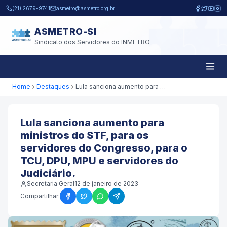
Pular para o conteúdo principal
(21) 2679-9741
asmetro@asmetro.org.br
ASMETRO-SI
Sindicato dos Servidores do INMETRO
Home
Destaques
Lula sanciona aumento para ministros do STF, para os servidores do Congresso, para o TCU, DPU, MPU e servidores do Judiciário.
Lula sanciona aumento para
ministros do STF, para os
servidores do Congresso, para o
TCU, DPU, MPU e servidores do
Judiciário.
Secretaria Geral
12 de janeiro de 2023
Compartilhar: