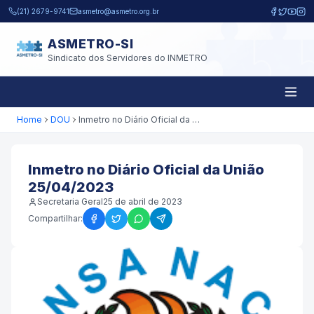
Pular para o conteúdo principal
(21) 2679-9741
asmetro@asmetro.org.br
ASMETRO-SI
Sindicato dos Servidores do INMETRO
Home
DOU
Inmetro no Diário Oficial da União 25/04/2023
Inmetro no Diário Oficial da União
25/04/2023
Secretaria Geral
25 de abril de 2023
Compartilhar: