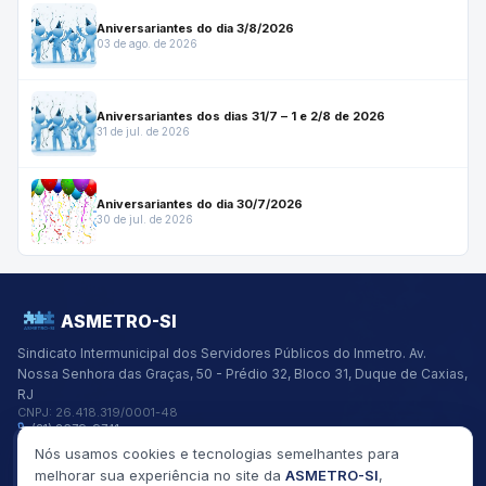
Aniversariantes do dia 3/8/2026
03 de ago. de 2026
Aniversariantes dos dias 31/7 – 1 e 2/8 de 2026
31 de jul. de 2026
Aniversariantes do dia 30/7/2026
30 de jul. de 2026
ASMETRO-SI
Sindicato Intermunicipal dos Servidores Públicos do Inmetro.
Av.
Nossa Senhora das Graças, 50 - Prédio 32, Bloco 31, Duque de Caxias,
RJ
CNPJ:
26.418.319/0001-48
(21) 2679-9741
asmetro@asmetro.org.br
Nós usamos cookies e tecnologias semelhantes para
Links Rápidos
melhorar sua experiência no site da
ASMETRO-SI
,
Institucional