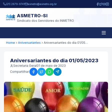
Pular para o conteúdo principal
(21) 2679-9741
asmetro@asmetro.org.br
ASMETRO-SI
Sindicato dos Servidores do INMETRO
Home
Aniversariantes
Aniversariantes do dia 01/05/2023
Aniversariantes do dia 01/05/2023
Secretaria Geral
01 de maio de 2023
Compartilhar: