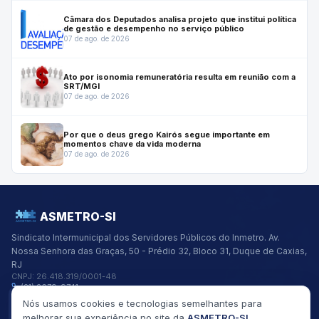
Câmara dos Deputados analisa projeto que institui política
de gestão e desempenho no serviço público
07 de ago. de 2026
Ato por isonomia remuneratória resulta em reunião com a
SRT/MGI
07 de ago. de 2026
Por que o deus grego Kairós segue importante em
momentos chave da vida moderna
07 de ago. de 2026
ASMETRO-SI
Sindicato Intermunicipal dos Servidores Públicos do Inmetro.
Av.
Nossa Senhora das Graças, 50 - Prédio 32, Bloco 31, Duque de Caxias,
RJ
CNPJ:
26.418.319/0001-48
(21) 2679-9741
asmetro@asmetro.org.br
Nós usamos cookies e tecnologias semelhantes para
Links Rápidos
melhorar sua experiência no site da
ASMETRO-SI
,