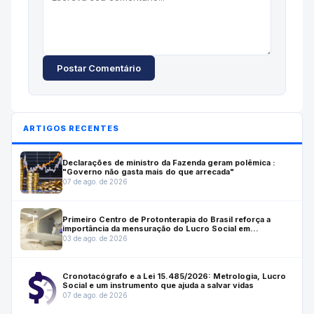
Postar Comentário
ARTIGOS RECENTES
Declarações de ministro da Fazenda geram polêmica :
"Governo não gasta mais do que arrecada"
07 de ago. de 2026
Primeiro Centro de Protonterapia do Brasil reforça a
importância da mensuração do Lucro Social em
investimentos estratégicos para a saúde
03 de ago. de 2026
Cronotacógrafo e a Lei 15.485/2026: Metrologia, Lucro
Social e um instrumento que ajuda a salvar vidas
07 de ago. de 2026