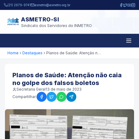
Pular para o conteúdo principal
(21) 2679-9741
asmetro@asmetro.org.br
ASMETRO-SI
Sindicato dos Servidores do INMETRO
Home
Destaques
Planos de Saúde: Atenção não caia no golpe dos falsos boletos
Planos de Saúde: Atenção não caia
no golpe dos falsos boletos
Secretaria Geral
13 de maio de 2023
Compartilhar: