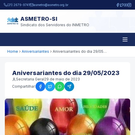
Pular para o conteúdo principal
(21) 2679-9741
asmetro@asmetro.org.br
ASMETRO-SI
Sindicato dos Servidores do INMETRO
Home
Aniversariantes
Aniversariantes do dia 29/05/2023
Aniversariantes do dia 29/05/2023
Secretaria Geral
29 de maio de 2023
Compartilhar: