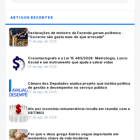
ARTIGOS RECENTES
Declarações de ministro da Fazenda geram polêmica :
"Governo não gasta mais do que arrecada"
07 de ago. de 2026
Cronotacógrafo e a Lei 15.485/2026: Metrologia, Lucro
Social e um instrumento que ajuda a salvar vidas
07 de ago. de 2026
Câmara dos Deputados analisa projeto que institui política
de gestão e desempenho no serviço público
07 de ago. de 2026
Ato por isonomia remuneratória resulta em reunião com a
SRT/MGI
07 de ago. de 2026
Por que o deus grego Kairós segue importante em
momentos chave da vida moderna