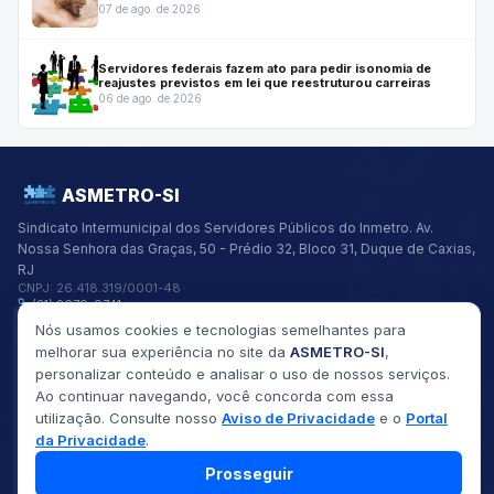
07 de ago. de 2026
Servidores federais fazem ato para pedir isonomia de
reajustes previstos em lei que reestruturou carreiras
06 de ago. de 2026
ASMETRO-SI
Sindicato Intermunicipal dos Servidores Públicos do Inmetro.
Av.
Nossa Senhora das Graças, 50 - Prédio 32, Bloco 31, Duque de Caxias,
RJ
CNPJ:
26.418.319/0001-48
(21) 2679-9741
asmetro@asmetro.org.br
Nós usamos cookies e tecnologias semelhantes para
Links Rápidos
melhorar sua experiência no site da
ASMETRO-SI
,
Institucional
personalizar conteúdo e analisar o uso de nossos serviços.
Gestão
Ao continuar navegando, você concorda com essa
Saúde
utilização. Consulte nosso
Aviso de Privacidade
e o
Portal
Convênios
Fóruns
da Privacidade
.
Seus Direitos
Prosseguir
©
2026
ASMETRO-SI
Todos os direitos reservados