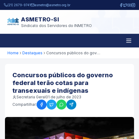
Pular para o conteúdo principal
(21) 2679-9741
asmetro@asmetro.org.br
ASMETRO-SI
Sindicato dos Servidores do INMETRO
Home
Destaques
Concursos públicos do governo federal terão cotas para transexuais e indígenas
Concursos públicos do governo
federal terão cotas para
transexuais e indígenas
Secretaria Geral
01 de julho de 2023
Compartilhar: