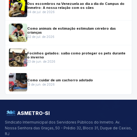
Dos escombros na Venezuela ao dia a dia do Campus do
Inmetro: A nossa relação com os cães
04 de jul. de 2026
Como animais de estimação estimulam cérebro das
crianças
02 de jul. de 2026
Focinhos gelados: saiba como proteger os pets durante
o inverno
23 de jun. de 2026
Como cuidar de um cachorro adotado
13 de jun. de 2026
ASMETRO-SI
Sindicato Intermunicipal dos Servidores Públicos do Inmetro.
Av.
Nossa Senhora das Graças, 50 - Prédio 32, Bloco 31, Duque de Caxias,
RJ