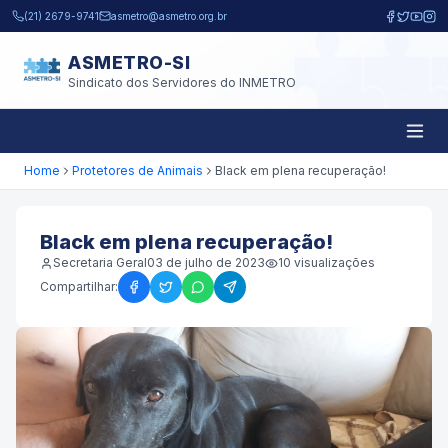
Pular para o conteúdo principal
(21) 2679-9741
asmetro@asmetro.org.br
ASMETRO-SI
Sindicato dos Servidores do INMETRO
Home
Protetores de Animais
Black em plena recuperação!
Black em plena recuperação!
Secretaria Geral
03 de julho de 2023
10
visualizações
Compartilhar: