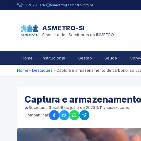
Pular para o conteúdo principal
(21) 2679-9741
asmetro@asmetro.org.br
ASMETRO-SI
Sindicato dos Servidores do INMETRO
Home
Institucional
Gestão
Saúde
Conv
Home
Destaques
Captura e armazenamento d
Secretaria Geral
08 de julho de 2023
11
visualizações
Compartilhar: