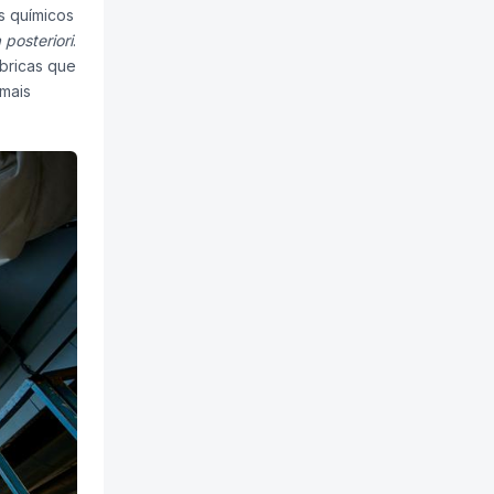
s químicos
 posteriori
.
bricas que
 mais