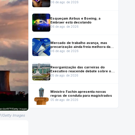
mercado no Brasil
06 de ago. de 2026
Esqueçam Airbus e Boeing; a
Embraer está decolando
06 de ago. de 2026
Mercado de trabalho avança, mas
precarização ainda freia melhora das
condições de emprego, mostra
06 de ago. de 2026
Dieese
Reorganização das carreiras do
Executivo reacende debate sobre o
futuro institucional do Inmetro
05 de ago. de 2026
Ministro Fachin apresenta novas
regras de conduta para magistrados
05 de ago. de 2026
P/Getty Images