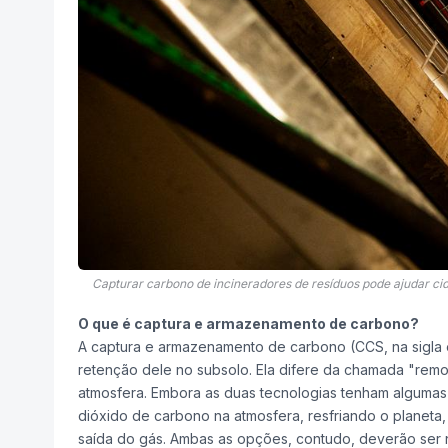
Capturar carbono de incineradores de resíduos pode ajudar ci
O que é captura e armazenamento de carbono?
A captura e armazenamento de carbono (CCS, na sigla 
retenção dele no subsolo. Ela difere da chamada "rem
atmosfera. Embora as duas tecnologias tenham algumas 
dióxido de carbono na atmosfera, resfriando o planeta,
saída do gás. Ambas as opções, contudo, deverão ser ne