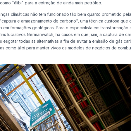
mo "álibi" para a extração de ainda mais petróleo.
anças climáticas não tem funcionado tão bem quanto prometido pel
 "captura e armazenamento de carbono", uma técnica custosa que c
lo em formações geológicas. Para o especialista em transformação 
fins lucrativos Germanwatch, há casos em que, sim, a captura de ca
s esgotar todas as alternativas a fim de evitar a emissão de gás ca
nas como álibi para manter vivos os modelos de negócios de combus