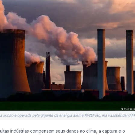
 a linhito e operada pela gigante de energia alemã RWEFoto: Ina Fassbender/AF
tas indústrias compensem seus danos ao clima, a captura e o