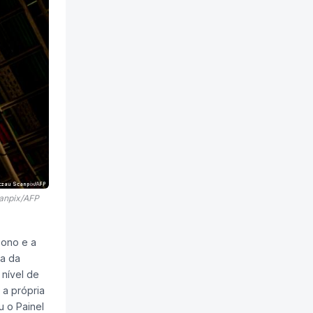
canpix/AFP
bono e a
ra da
 nível de
 a própria
u o Painel