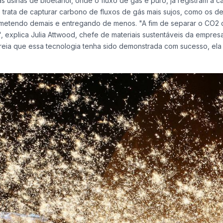
 usinas de bioetanol, onde o fluxo de gás é puro, já registram a c
rata de capturar carbono de fluxos de gás mais sujos, como os de
ometendo demais e entregando de menos. "A fim de separar o CO2 
", explica Julia Attwood, chefe de materiais sustentáveis da empres
eia que essa tecnologia tenha sido demonstrada com sucesso, ela