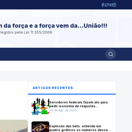
m da força e a força vem da...União!!!
regidos pela Lei 11.355/2006
ARTIGOS RECENTES
Servidores federais fazem ato para
pedir isonomia de reajustes
previstos em lei que reestruturou
06 de ago. de 2026
carreiras
Explosão das bets: entenda em
quatro gráficos os números desse