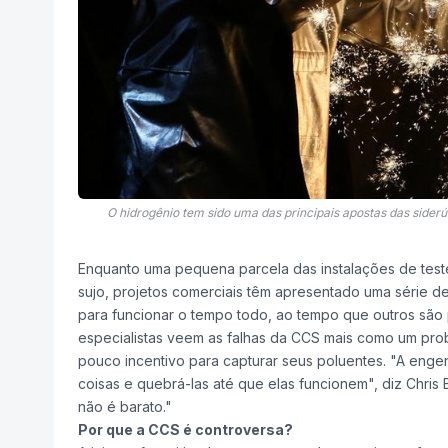
O hidrogênio tem sido uma das principais apostas das siderú
Enquanto uma pequena parcela das instalações de test
sujo, projetos comerciais têm apresentado uma série d
para funcionar o tempo todo, ao tempo que outros são 
especialistas veem as falhas da CCS mais como um pr
pouco incentivo para capturar seus poluentes. "A engen
coisas e quebrá-las até que elas funcionem", diz Chris Ba
não é barato."
Por que a CCS é controversa?