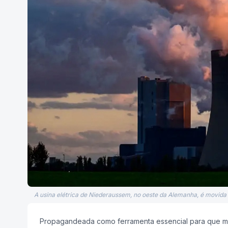
A usina elétrica de Niederaussem, no oeste da Alemanha, é movida
Propagandeada como ferramenta essencial para que mui