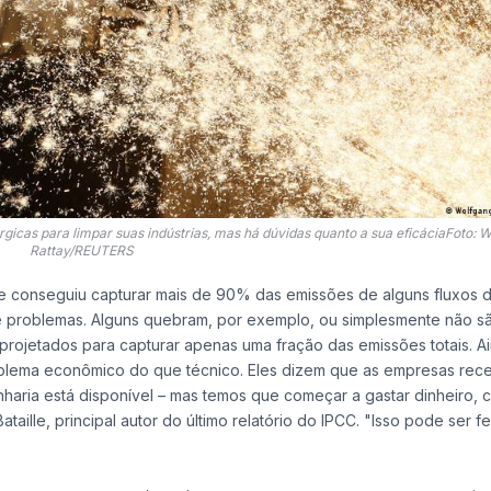
rgicas para limpar suas indústrias, mas há dúvidas quanto a sua eficáciaFoto: 
Rattay/REUTERS
e conseguiu capturar mais de 90% das emissões de alguns fluxos 
e problemas. Alguns quebram, por exemplo, ou simplesmente não sã
projetados para capturar apenas uma fração das emissões totais. Ai
oblema econômico do que técnico. Eles dizem que as empresas re
haria está disponível – mas temos que começar a gastar dinheiro, c
taille, principal autor do último relatório do IPCC. "Isso pode ser fe