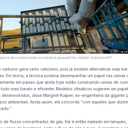
captura de carbono está na indústria pesadaFoto: Halldor Kolbeins/AFP
carbono gera certo ceticismo, pois já existem alternativas mais ba
res. Em teoria, a técnica poderia desempenhar um papel nas usinas 
armente em países que ainda hoje estão construindo usinas de com
o todo mais barato e eficiente. Modelos climáticos sugerem um pape
desenvolvidos, disse Margriet Kuijper, ex-engenheira da gigante p
upos ambientais. Ainda assim, ela concorda "com aqueles que dize
cado."
de fluxos concentrados de gás. Ele é então injetado em tanques, 