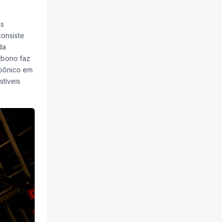
as
onsiste
da
rbono faz
rbônico em
tíveis