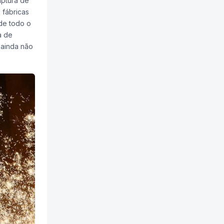
aptura de
 fábricas
de todo o
a de
 ainda não