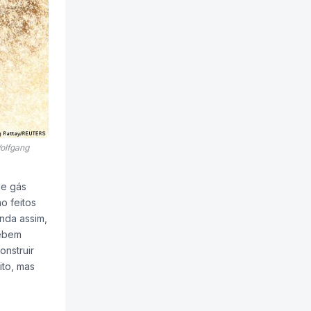
Wolfgang
de gás
o feitos
nda assim,
cebem
onstruir
ito, mas