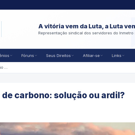
A vitória vem da Luta, a Luta ve
Representação sindical dos servidores do Inmetro 
ênios
Fóruns
Seus Direitos
Afiliar-se
Links
Captura e armazenamento de carbono: solução ou ardil?
e carbono: solução ou ardil?