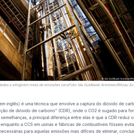
dades a atingirem meta de emissões zeroFoto: Ida Guldbaek Arentsen/Ritzau S
em inglês) é uma técnica que envolve a captura do dióxido de car
oção de dióxido de carbono" (CDR), onde o CO2 é sugado para fo
semelhanças, a principal diferença entre elas é que a CDR reduz o
 enquanto a CCS em usinas e fábricas de combustíveis fósseis evita
cessárias para aquelas emissões mais difíceis de eliminar, conclui