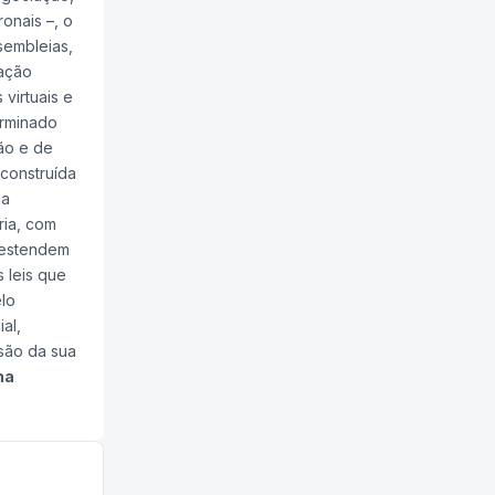
onais –, o
sembleias,
tação
virtuais e
erminado
ão e de
 construída
na
ria, com
e estendem
s leis que
elo
al,
ssão da sua
na