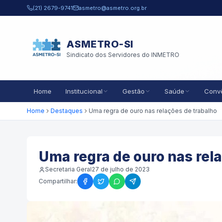
Pular para o conteúdo principal
(21) 2679-9741
asmetro@asmetro.org.br
ASMETRO-SI
Sindicato dos Servidores do INMETRO
Home
Institucional
Gestão
Saúde
Conv
Home
Destaques
Uma regra de ouro nas relações de trabalho
Uma regra de ouro nas rel
Secretaria Geral
27 de julho de 2023
Compartilhar: