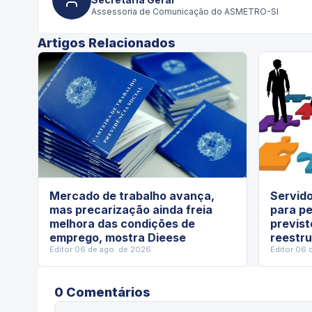
Assessoria de Comunicação do ASMETRO-SI
Artigos Relacionados
Mercado de trabalho avança,
Servido
mas precarização ainda freia
para pe
melhora das condições de
previst
emprego, mostra Dieese
reestru
Editor
·
06 de ago. de 2026
Editor
·
06 
0
Comentário
s