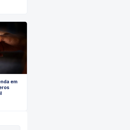
enda em
eros
l