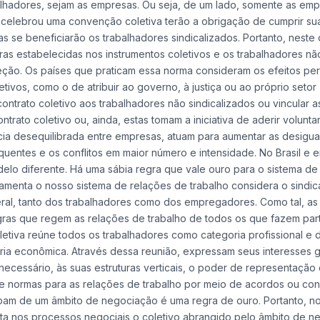
alhadores, sejam as empresas. Ou seja, de um lado, somente as em
 celebrou uma convenção coletiva terão a obrigação de cumprir su
s se beneficiarão os trabalhadores sindicalizados. Portanto, neste 
as estabelecidas nos instrumentos coletivos e os trabalhadores nã
teção. Os países que praticam essa norma consideram os efeitos pe
vos, como o de atribuir ao governo, à justiça ou ao próprio setor
ontrato coletivo aos trabalhadores não sindicalizados ou vincular a
rato coletivo ou, ainda, estas tomam a iniciativa de aderir volunta
ia desequilibrada entre empresas, atuam para aumentar as desigu
requentes e os conflitos em maior número e intensidade. No Brasil e 
elo diferente. Há uma sábia regra que vale ouro para o sistema de
damenta o nosso sistema de relações de trabalho considera o sindi
ral, tanto dos trabalhadores como dos empregadores. Como tal, as
 regras que regem as relações de trabalho de todos os que fazem pa
etiva reúne todos os trabalhadores como categoria profissional e d
a econômica. Através dessa reunião, expressam seus interesses g
ecessário, às suas estruturas verticais, o poder de representação
as e normas para as relações de trabalho por meio de acordos ou c
cipam de um âmbito de negociação é uma regra de ouro. Portanto, no
enta nos processos negociais o coletivo abrangido pelo âmbito de n