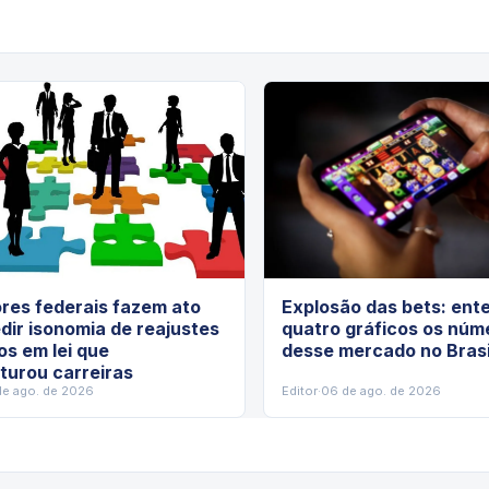
res federais fazem ato
Explosão das bets: ent
dir isonomia de reajustes
quatro gráficos os núm
os em lei que
desse mercado no Brasi
turou carreiras
de ago. de 2026
Editor
·
06 de ago. de 2026