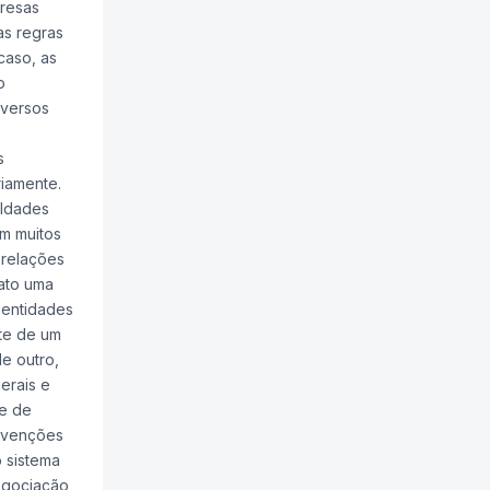
presas
as regras
caso, as
o
rversos
s
riamente.
aldades
em muitos
 relações
cato uma
 entidades
rte de um
e outro,
erais e
 e de
onvenções
 sistema
egociação,