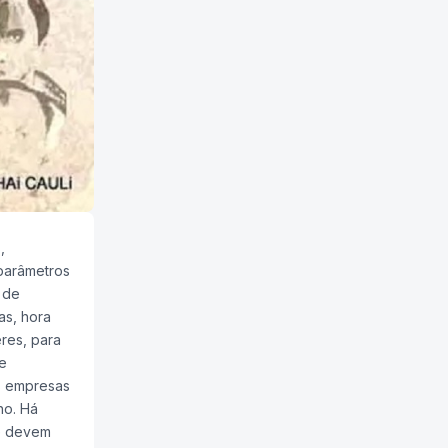
,
parâmetros
 de
as, hora
res, para
e
s empresas
ho. Há
 e devem