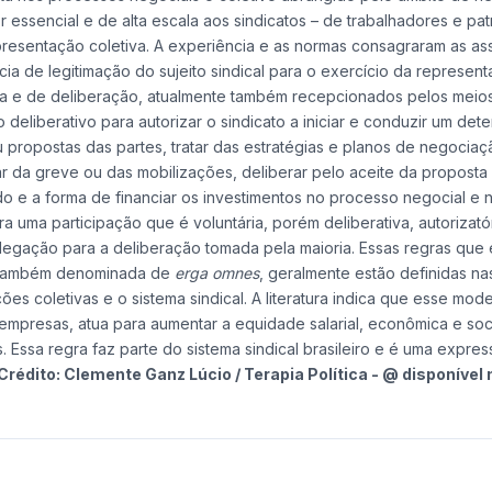
 essencial e de alta escala aos sindicatos – de trabalhadores e patr
presentação coletiva. A experiência e as normas consagraram as as
cia de legitimação do sujeito sindical para o exercício da represen
ta e de deliberação, atualmente também recepcionados pelos meios 
deliberativo para autorizar o sindicato a iniciar e conduzir um det
propostas das partes, tratar das estratégias e planos de negociaç
r da greve ou das mobilizações, deliberar pelo aceite da proposta
o e a forma de financiar os investimentos no processo negocial e 
uma participação que é voluntária, porém deliberativa, autorizató
delegação para a deliberação tomada pela maioria. Essas regras qu
, também denominada de
erga omnes
, geralmente estão definidas na
es coletivas e o sistema sindical. A literatura indica que esse mod
 empresas, atua para aumentar a equidade salarial, econômica e soci
. Essa regra faz parte do sistema sindical brasileiro e é uma expre
Crédito: Clemente Ganz Lúcio / Terapia Política - @ disponível 