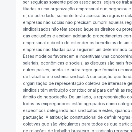
ser seguidas somente pelos associados, sejam os trab
filiadas a uma organização empresarial que negociou e
e, de outro lado, somente terão acesso às regras e dela
empresas não sócias não precisam cumprir aquelas regr
sindicalizados não têm acesso àqueles direitos ou pro
das exclusões e acabam adotando procedimentos correti
empresarial o direito de estender os benefícios de um c
empresas não filiadas para seguirem um determinado cont
Esses modelos favorecem e incentivam uma concorrênc
salariais, econômicas e sociais; as disputas são mais f
outros países, adota-se outra regra que formata um mod
de trabalho e o sistema sindical. A concepção que fun
organização de representação coletiva de interesse ge
sindicais têm atribuição constitucional para definir as
âmbito de negociação. De um lado, a representação col
todos os empregadores estão agrupados como categori
específicos delegando aos sindicatos e estes, quando n
pactuação. A atribuição constitucional de definir regr
coletivas que são vinculantes para todos os que parti
de relações de trabalho brasileiro, o sindicato repres