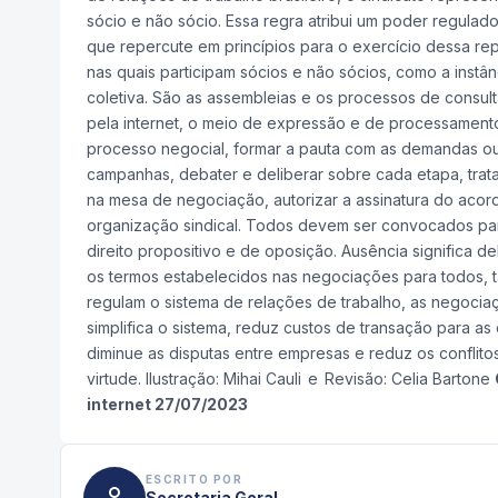
sócio e não sócio. Essa regra atribui um poder regulador
que repercute em princípios para o exercício dessa re
nas quais participam sócios e não sócios, como a instân
coletiva. São as assembleias e os processos de consul
pela internet, o meio de expressão e de processamento 
processo negocial, formar a pauta com as demandas ou 
campanhas, debater e deliberar sobre cada etapa, trata
na mesa de negociação, autorizar a assinatura do acord
organização sindical. Todos devem ser convocados para 
direito propositivo e de oposição. Ausência significa 
os termos estabelecidos nas negociações para todos
regulam o sistema de relações de trabalho, as negociaçõ
simplifica o sistema, reduz custos de transação para as
diminue as disputas entre empresas e reduz os conflitos
virtude.
Ilustração: Mihai Cauli e Revisão: Celia Bartone
internet 27/07/2023
ESCRITO POR
Secretaria Geral