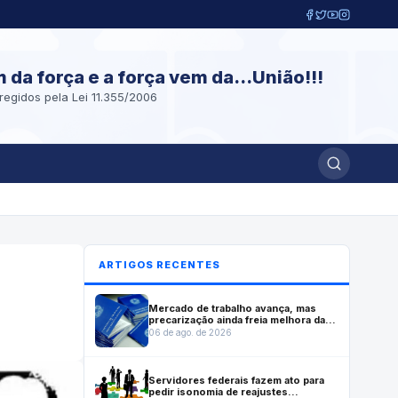
m da força e a força vem da...União!!!
regidos pela Lei 11.355/2006
ARTIGOS RECENTES
Mercado de trabalho avança, mas
precarização ainda freia melhora das
condições de emprego, mostra
06 de ago. de 2026
Dieese
Servidores federais fazem ato para
pedir isonomia de reajustes