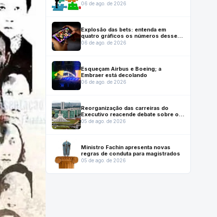
previstos em lei que reestruturou
06 de ago. de 2026
carreiras
Explosão das bets: entenda em
quatro gráficos os números desse
mercado no Brasil
06 de ago. de 2026
Esqueçam Airbus e Boeing; a
Embraer está decolando
06 de ago. de 2026
Reorganização das carreiras do
Executivo reacende debate sobre o
futuro institucional do Inmetro
05 de ago. de 2026
Ministro Fachin apresenta novas
regras de conduta para magistrados
05 de ago. de 2026