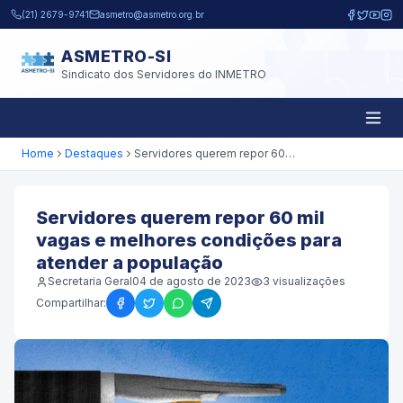
Pular para o conteúdo principal
(21) 2679-9741
asmetro@asmetro.org.br
ASMETRO-SI
Sindicato dos Servidores do INMETRO
Home
Destaques
Servidores querem repor 60 mil vagas e melhores condições para atender a população
Servidores querem repor 60 mil
vagas e melhores condições para
atender a população
Secretaria Geral
04 de agosto de 2023
3
visualizações
Compartilhar: