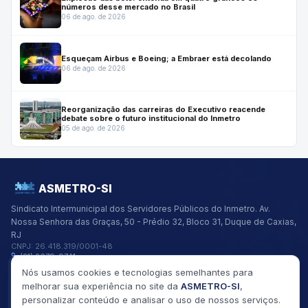
números desse mercado no Brasil
06 de ago. de 2026
Esqueçam Airbus e Boeing; a Embraer está decolando
06 de ago. de 2026
Reorganização das carreiras do Executivo reacende
debate sobre o futuro institucional do Inmetro
05 de ago. de 2026
ASMETRO-SI
Sindicato Intermunicipal dos Servidores Públicos do Inmetro.
Av.
Nossa Senhora das Graças, 50 - Prédio 32, Bloco 31, Duque de Caxias,
RJ
CNPJ:
26.418.319/0001-48
(21) 2679-9741
asmetro@asmetro.org.br
Nós usamos cookies e tecnologias semelhantes para
Links Rápidos
melhorar sua experiência no site da
ASMETRO-SI
,
Institucional
personalizar conteúdo e analisar o uso de nossos serviços.
Gestão