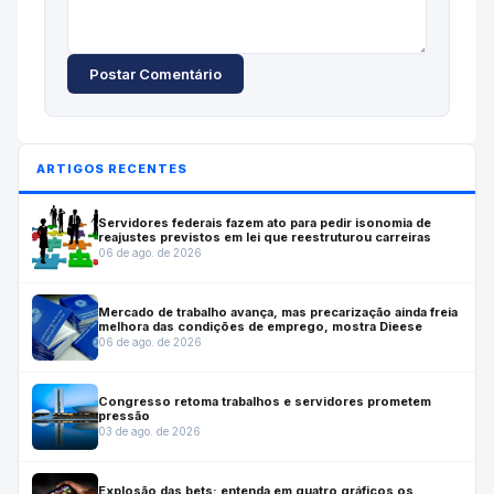
Postar Comentário
ARTIGOS RECENTES
Servidores federais fazem ato para pedir isonomia de
reajustes previstos em lei que reestruturou carreiras
06 de ago. de 2026
Mercado de trabalho avança, mas precarização ainda freia
melhora das condições de emprego, mostra Dieese
06 de ago. de 2026
Congresso retoma trabalhos e servidores prometem
pressão
03 de ago. de 2026
Explosão das bets: entenda em quatro gráficos os