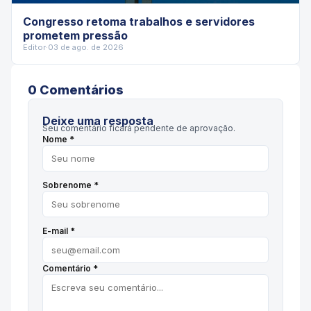
Congresso retoma trabalhos e servidores
prometem pressão
Editor
·
03 de ago. de 2026
0
Comentário
s
Deixe uma resposta
Seu comentário ficará pendente de aprovação.
Nome *
Sobrenome *
E-mail *
Comentário *