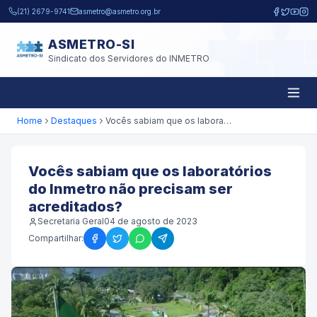
Pular para o conteúdo principal
(21) 2679-9741
asmetro@asmetro.org.br
ASMETRO-SI
Sindicato dos Servidores do INMETRO
Home
Destaques
Vocês sabiam que os laboratórios do Inmetro não precisam ser acreditados?
Vocês sabiam que os laboratórios
do Inmetro não precisam ser
acreditados?
Secretaria Geral
04 de agosto de 2023
Compartilhar: