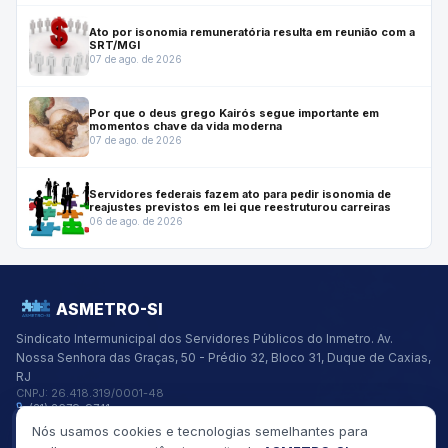
Ato por isonomia remuneratória resulta em reunião com a
SRT/MGI
07 de ago. de 2026
Por que o deus grego Kairós segue importante em
momentos chave da vida moderna
07 de ago. de 2026
Servidores federais fazem ato para pedir isonomia de
reajustes previstos em lei que reestruturou carreiras
06 de ago. de 2026
ASMETRO-SI
Sindicato Intermunicipal dos Servidores Públicos do Inmetro.
Av.
Nossa Senhora das Graças, 50 - Prédio 32, Bloco 31, Duque de Caxias,
RJ
CNPJ:
26.418.319/0001-48
(21) 2679-9741
asmetro@asmetro.org.br
Nós usamos cookies e tecnologias semelhantes para
Links Rápidos