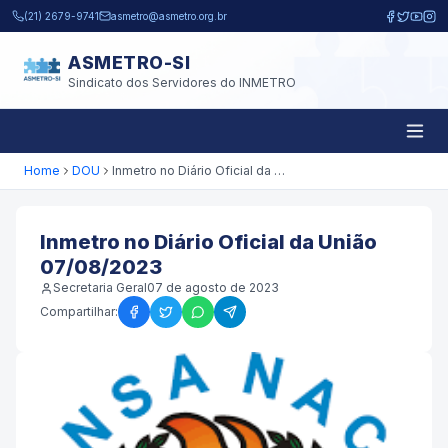
Pular para o conteúdo principal
(21) 2679-9741
asmetro@asmetro.org.br
ASMETRO-SI
Sindicato dos Servidores do INMETRO
Home
DOU
Inmetro no Diário Oficial da União 07/08/2023
Inmetro no Diário Oficial da União
07/08/2023
Secretaria Geral
07 de agosto de 2023
Compartilhar: