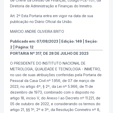
de Chefe da Divisão de Finanças, código FCE-1.07, da
Diretoria de Administração e Finanças do Inmetro.
Art. 2º Esta Portaria entra em vigor na data de sua
publicação no Diário Oficial da União.
MARCIO ANDRE OLIVEIRA BRITO
Publicado em:
07/08/2023
|
Edição:
149
|
Seção:
2
|
Página:
12
PORTARIA Nº 317, DE 28 DE JULHO DE 2023
O PRESIDENTE DO INSTITUTO NACIONAL DE
METROLOGIA, QUALIDADE E TECNOLOGIA - INMETRO,
no uso de suas atribuições conferidas pela Portaria de
Pessoal da Casa Civil nº 1.956, de 07 de março de
2023, no artigo 4º, § 2º, da Lei nº 5.966, de 11 de
dezembro de 1973, combinado com o disposto no
artigo 18, inciso V, do Anexo I ao Decreto nº 11.221, de
05 de outubro de 2022, e considerando os termos do
artigo 21, §§ 1º, 2º e 3º, da Resolução Conmetro nº 8,