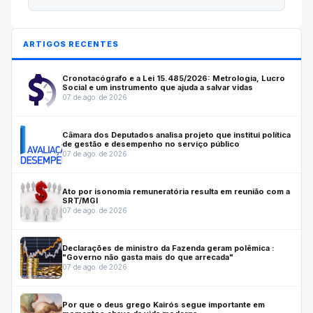
ARTIGOS RECENTES
Cronotacógrafo e a Lei 15.485/2026: Metrologia, Lucro
Social e um instrumento que ajuda a salvar vidas
07 de ago. de 2026
Câmara dos Deputados analisa projeto que institui política
de gestão e desempenho no serviço público
07 de ago. de 2026
Ato por isonomia remuneratória resulta em reunião com a
SRT/MGI
07 de ago. de 2026
Declarações de ministro da Fazenda geram polêmica :
"Governo não gasta mais do que arrecada"
07 de ago. de 2026
Por que o deus grego Kairós segue importante em