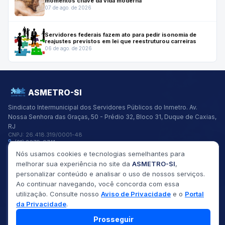
momentos chave da vida moderna
07 de ago. de 2026
Servidores federais fazem ato para pedir isonomia de
reajustes previstos em lei que reestruturou carreiras
06 de ago. de 2026
ASMETRO-SI
Sindicato Intermunicipal dos Servidores Públicos do Inmetro.
Av.
Nossa Senhora das Graças, 50 - Prédio 32, Bloco 31, Duque de Caxias,
RJ
CNPJ:
26.418.319/0001-48
(21) 2679-9741
asmetro@asmetro.org.br
Nós usamos cookies e tecnologias semelhantes para
Links Rápidos
melhorar sua experiência no site da
ASMETRO-SI
,
Institucional
personalizar conteúdo e analisar o uso de nossos serviços.
Gestão
Ao continuar navegando, você concorda com essa
Saúde
utilização. Consulte nosso
Aviso de Privacidade
e o
Portal
Convênios
da Privacidade
.
Fóruns
Seus Direitos
Prosseguir
©
2026
ASMETRO-SI