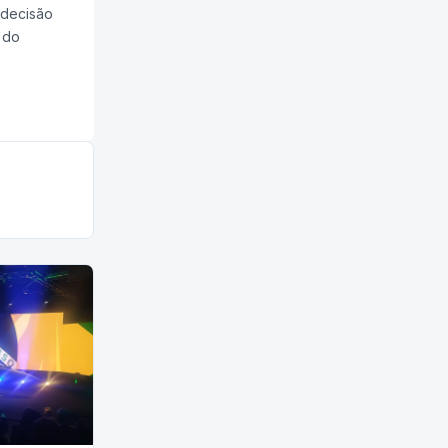
 decisão
 do