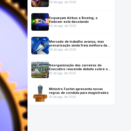
mercado no Brasil
06 de ago. de 2026
Esqueçam Airbus e Boeing; a
Embraer está decolando
06 de ago. de 2026
Mercado de trabalho avança, mas
precarização ainda freia melhora das
condições de emprego, mostra
06 de ago. de 2026
Dieese
Reorganização das carreiras do
Executivo reacende debate sobre o
futuro institucional do Inmetro
05 de ago. de 2026
Ministro Fachin apresenta novas
regras de conduta para magistrados
05 de ago. de 2026