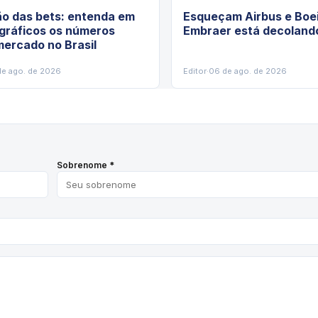
ão das bets: entenda em
Esqueçam Airbus e Boei
 gráficos os números
Embraer está decoland
ercado no Brasil
de ago. de 2026
Editor
·
06 de ago. de 2026
Sobrenome *