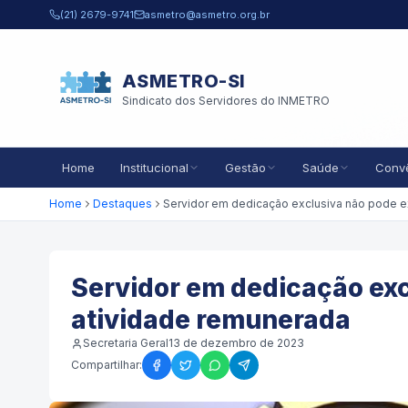
Pular para o conteúdo principal
(21) 2679-9741
asmetro@asmetro.org.br
ASMETRO-SI
Sindicato dos Servidores do INMETRO
Home
Institucional
Gestão
Saúde
Conv
Home
Destaques
Servidor em dedicação exc
atividade remunerada
Secretaria Geral
13 de dezembro de 2023
Compartilhar: