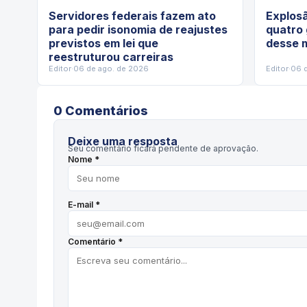
Servidores federais fazem ato
Explos
para pedir isonomia de reajustes
quatro
previstos em lei que
desse m
reestruturou carreiras
Editor
·
06 de ago. de 2026
Editor
·
06 
0
Comentário
s
Deixe uma resposta
Seu comentário ficará pendente de aprovação.
Nome *
E-mail *
Comentário *