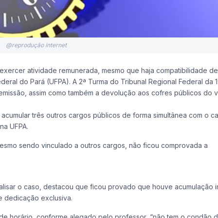
@reprodução internet
exercer atividade remunerada, mesmo que haja compatibilidade de 
deral do Pará (UFPA). A 2ª Turma do Tribunal Regional Federal da 
demissão, assim como também a devolução aos cofres públicos do v
acumular três outros cargos públicos de forma simultânea com o c
 na UFPA.
 mesmo sendo vinculado a outros cargos, não ficou comprovada a
nalisar o caso, destacou que ficou provado que houve acumulação 
e dedicação exclusiva.
 de horário, conforme alegado pelo professor, “não tem o condão de