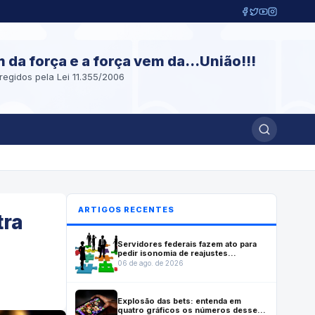
m da força e a força vem da...União!!!
regidos pela Lei 11.355/2006
ARTIGOS RECENTES
tra
Servidores federais fazem ato para
pedir isonomia de reajustes
previstos em lei que reestruturou
06 de ago. de 2026
carreiras
Explosão das bets: entenda em
quatro gráficos os números desse