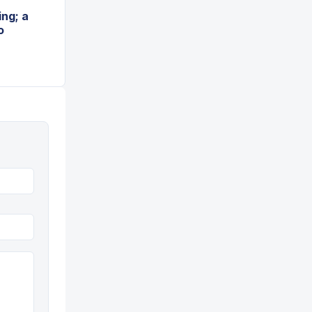
ng; a
o