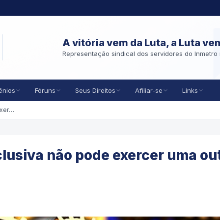
A vitória vem da Luta, a Luta ve
Representação sindical dos servidores do Inmetro 
ênios
Fóruns
Seus Direitos
Afiliar-se
Links
Servidor em dedicação exclusiva não pode exercer uma outra atividade remunerada
lusiva não pode exercer uma ou