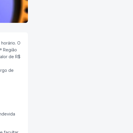
horário. O
1ª Região
alor de R$
argo de
indevida
 facultar