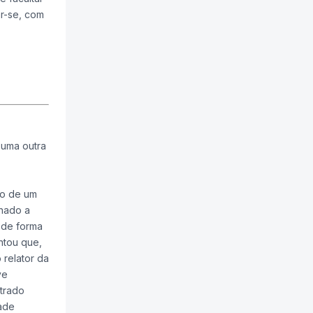
r-se, com
 uma outra
ão de um
enado a
 de forma
ntou que,
 relator da
ve
strado
dade