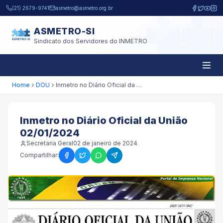
Pular para o conteúdo principal
(21) 2679-9741
asmetro@asmetro.org.br
ASMETRO-SI
Sindicato dos Servidores do INMETRO
Home
DOU
Inmetro no Diário Oficial da União 02/01/2024
Inmetro no Diário Oficial da União
02/01/2024
Secretaria Geral
02 de janeiro de 2024
Compartilhar: