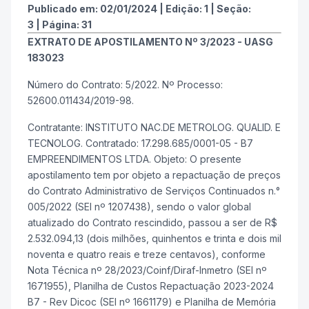
Publicado em:
02/01/2024
|
Edição:
1
|
Seção:
3
|
Página:
31
EXTRATO DE APOSTILAMENTO Nº 3/2023 - UASG
183023
Número do Contrato: 5/2022. Nº Processo:
52600.011434/2019-98.
Contratante: INSTITUTO NAC.DE METROLOG. QUALID. E
TECNOLOG. Contratado: 17.298.685/0001-05 - B7
EMPREENDIMENTOS LTDA. Objeto: O presente
apostilamento tem por objeto a repactuação de preços
do Contrato Administrativo de Serviços Continuados n.°
005/2022 (SEI nº 1207438), sendo o valor global
atualizado do Contrato rescindido, passou a ser de R$
2.532.094,13 (dois milhões, quinhentos e trinta e dois mil
noventa e quatro reais e treze centavos), conforme
Nota Técnica nº 28/2023/Coinf/Diraf-Inmetro (SEI nº
1671955), Planilha de Custos Repactuação 2023-2024
B7 - Rev Dicoc (SEI nº 1661179) e Planilha de Memória