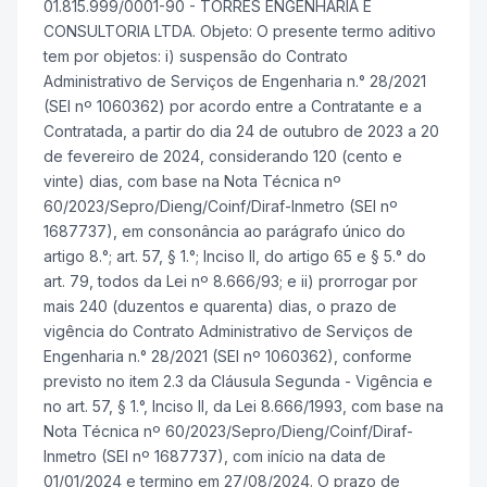
01.815.999/0001-90 - TORRES ENGENHARIA E
CONSULTORIA LTDA. Objeto: O presente termo aditivo
tem por objetos: i) suspensão do Contrato
Administrativo de Serviços de Engenharia n.° 28/2021
(SEI nº 1060362) por acordo entre a Contratante e a
Contratada, a partir do dia 24 de outubro de 2023 a 20
de fevereiro de 2024, considerando 120 (cento e
vinte) dias, com base na Nota Técnica nº
60/2023/Sepro/Dieng/Coinf/Diraf-Inmetro (SEI nº
1687737), em consonância ao parágrafo único do
artigo 8.°; art. 57, § 1.°; Inciso II, do artigo 65 e § 5.° do
art. 79, todos da Lei nº 8.666/93; e ii) prorrogar por
mais 240 (duzentos e quarenta) dias, o prazo de
vigência do Contrato Administrativo de Serviços de
Engenharia n.° 28/2021 (SEI nº 1060362), conforme
previsto no item 2.3 da Cláusula Segunda - Vigência e
no art. 57, § 1.°, Inciso II, da Lei 8.666/1993, com base na
Nota Técnica nº 60/2023/Sepro/Dieng/Coinf/Diraf-
Inmetro (SEI nº 1687737), com início na data de
01/01/2024 e termino em 27/08/2024. O prazo de