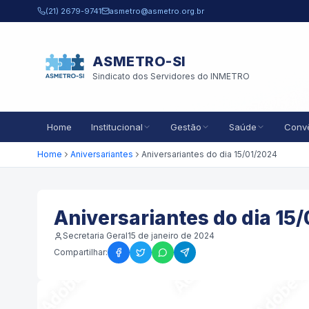
Pular para o conteúdo principal
(21) 2679-9741
asmetro@asmetro.org.br
ASMETRO-SI
Sindicato dos Servidores do INMETRO
Home
Institucional
Gestão
Saúde
Conv
Home
Aniversariantes
Aniversariantes do dia 15/01/2024
Aniversariantes do dia 15
Secretaria Geral
15 de janeiro de 2024
Compartilhar: