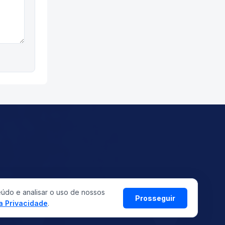
eúdo e analisar o uso de nossos
©
2026
ASMETRO-SI
Prosseguir
Todos os direitos reservados
da Privacidade
.