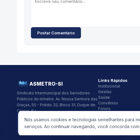
Postar Comentário
Links Rápidos
ASMETRO-SI
Institucional
Gestão
Sindicato Intermunicipal dos Servidores
Saúde
Públicos do Inmetro.
Av. Nossa Senhora das
Convênios
Graças, 50 - Prédio 32, Bloco 31, Duque de
Fóruns
Caxias, RJ
Seus Direitos
CNPJ:
26.418.319/0001-48
Nós usamos cookies e tecnologias semelhantes para mel
(21) 2679-9741
asmetro@asmetro.org.br
serviços. Ao continuar navegando, você concorda com e