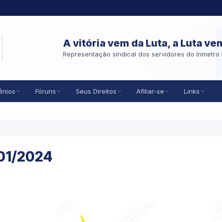
A vitória vem da Luta, a Luta ve
Representação sindical dos servidores do Inmetro 
ênios
Fóruns
Seus Direitos
Afiliar-se
Links
/01/2024