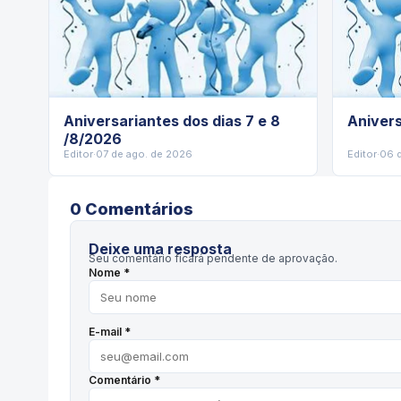
Aniversariantes dos dias 7 e 8
Anivers
/8/2026
Editor
·
07 de ago. de 2026
Editor
·
06 
0
Comentário
s
Deixe uma resposta
Seu comentário ficará pendente de aprovação.
Nome *
E-mail *
Comentário *