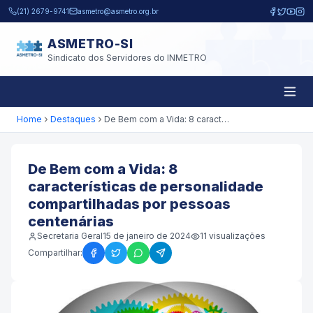
Pular para o conteúdo principal
(21) 2679-9741
asmetro@asmetro.org.br
ASMETRO-SI
Sindicato dos Servidores do INMETRO
Home
Destaques
De Bem com a Vida: 8 características de personalidade compartilhadas por pessoas centenárias
De Bem com a Vida: 8
características de personalidade
compartilhadas por pessoas
centenárias
Secretaria Geral
15 de janeiro de 2024
11
visualizações
Compartilhar: