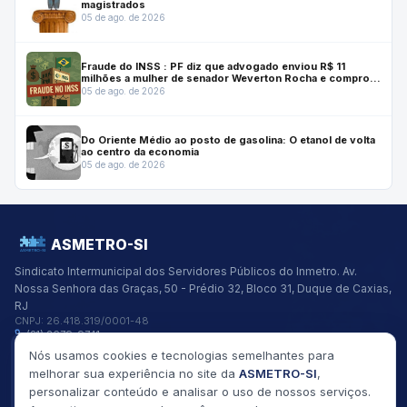
magistrados
05 de ago. de 2026
Fraude do INSS : PF diz que advogado enviou R$ 11
milhões a mulher de senador Weverton Rocha e comprou
casa para ele
05 de ago. de 2026
Do Oriente Médio ao posto de gasolina: O etanol de volta
ao centro da economia
05 de ago. de 2026
ASMETRO-SI
Sindicato Intermunicipal dos Servidores Públicos do Inmetro.
Av.
Nossa Senhora das Graças, 50 - Prédio 32, Bloco 31, Duque de Caxias,
RJ
CNPJ:
26.418.319/0001-48
(21) 2679-9741
asmetro@asmetro.org.br
Nós usamos cookies e tecnologias semelhantes para
Links Rápidos
melhorar sua experiência no site da
ASMETRO-SI
,
Institucional
personalizar conteúdo e analisar o uso de nossos serviços.
Gestão