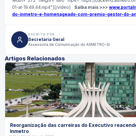
width="272" height="480" mp4="https://backend.asmetro.o
01-at-19.49.44.mp4"][/video]
Saiba mais >>>
www.portal
do-inmetro-e-homenageado-com-premio-gestor-do-an
ESCRITO POR
Secretaria Geral
Assessoria de Comunicação do ASMETRO-SI
Artigos Relacionados
Reorganização das carreiras do Executivo reacende 
Inmetro