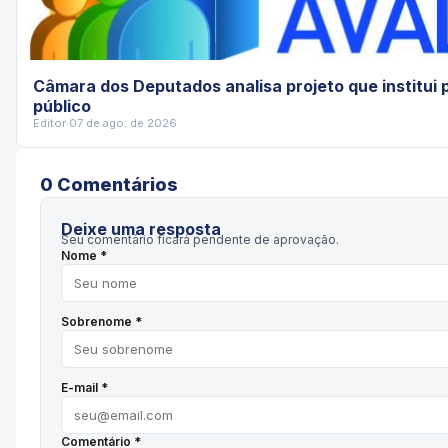
Câmara dos Deputados analisa projeto que institui 
público
Editor
·
07 de ago. de 2026
0
Comentário
s
Deixe uma resposta
Seu comentário ficará pendente de aprovação.
Nome *
Sobrenome *
E-mail *
Comentário *