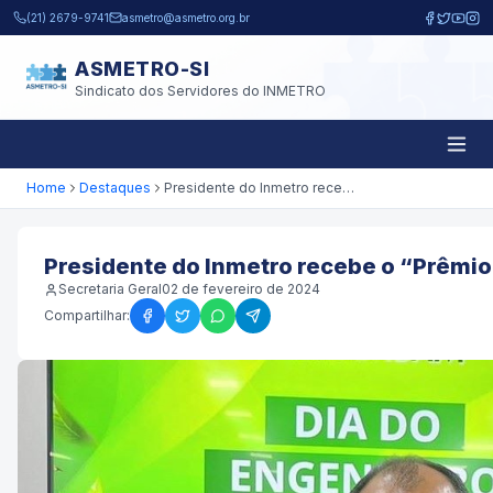
Pular para o conteúdo principal
(21) 2679-9741
asmetro@asmetro.org.br
ASMETRO-SI
Sindicato dos Servidores do INMETRO
Home
Destaques
Presidente do Inmetro recebe o “Prêmio do Mérito Ambiental 2023”.
Presidente do Inmetro recebe o “Prêmio
Secretaria Geral
02 de fevereiro de 2024
Compartilhar: