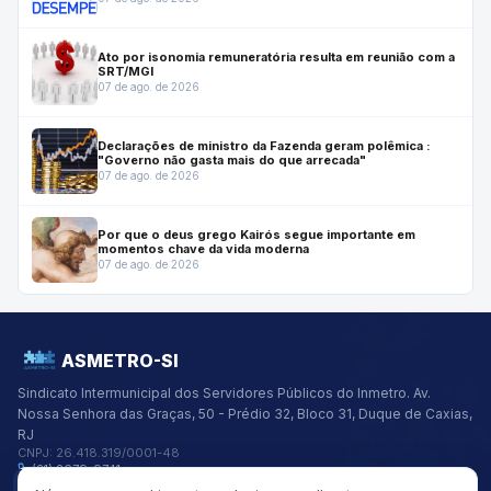
Ato por isonomia remuneratória resulta em reunião com a
SRT/MGI
07 de ago. de 2026
Declarações de ministro da Fazenda geram polêmica :
"Governo não gasta mais do que arrecada"
07 de ago. de 2026
Por que o deus grego Kairós segue importante em
momentos chave da vida moderna
07 de ago. de 2026
ASMETRO-SI
Sindicato Intermunicipal dos Servidores Públicos do Inmetro.
Av.
Nossa Senhora das Graças, 50 - Prédio 32, Bloco 31, Duque de Caxias,
RJ
CNPJ:
26.418.319/0001-48
(21) 2679-9741
asmetro@asmetro.org.br