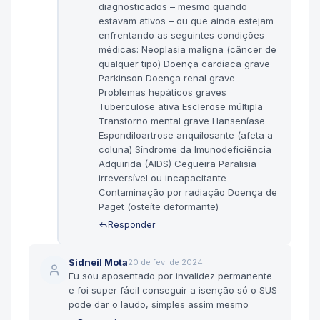
diagnosticados – mesmo quando
estavam ativos – ou que ainda estejam
enfrentando as seguintes condições
médicas: Neoplasia maligna (câncer de
qualquer tipo) Doença cardíaca grave
Parkinson Doença renal grave
Problemas hepáticos graves
Tuberculose ativa Esclerose múltipla
Transtorno mental grave Hanseníase
Espondiloartrose anquilosante (afeta a
coluna) Síndrome da Imunodeficiência
Adquirida (AIDS) Cegueira Paralisia
irreversível ou incapacitante
Contaminação por radiação Doença de
Paget (osteíte deformante)
Responder
Sidneil Mota
20 de fev. de 2024
Eu sou aposentado por invalidez permanente
e foi super fácil conseguir a isenção só o SUS
pode dar o laudo, simples assim mesmo