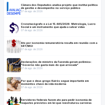
Câmara dos Deputados analisa projeto que institui política
de gestão e desempenho no serviço público
07 de ago. de 2026
Cronotacógrafo e a Lei 15.485/2026: Metrologia, Lucro
Social e um instrumento que ajuda a salvar vidas
07 de ago. de 2026
Ato por isonomia remuneratória resulta em reunião com a
SRT/MGI
07 de ago. de 2026
Declarações de ministro da Fazenda geram polêmica :
"Governo não gasta mais do que arrecada"
07 de ago. de 2026
Por que o deus grego Kairós segue importante em
momentos chave da vida moderna
07 de ago. de 2026
Servidores federais fazem ato para pedir isonomia de
reajustes previstos em lei que reestruturou carreiras