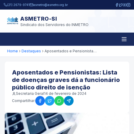
Pular para o conteúdo principal
(21) 2679-9741
asmetro@asmetro.org.br
ASMETRO-SI
Sindicato dos Servidores do INMETRO
Home
Destaques
Aposentados e Pensionistas: Lista de doenças graves dá a funcionário público direito de isenção
Aposentados e Pensionistas: Lista
de doenças graves dá a funcionário
público direito de isenção
Secretaria Geral
14 de fevereiro de 2024
Compartilhar: