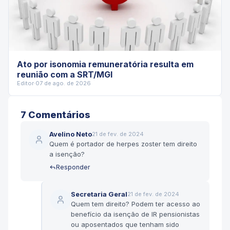
Ato por isonomia remuneratória resulta em
reunião com a SRT/MGI
Editor
·
07 de ago. de 2026
7
Comentário
s
Avelino Neto
21 de fev. de 2024
Quem é portador de herpes zoster tem direito
a isenção?
Responder
Secretaria Geral
21 de fev. de 2024
Quem tem direito? Podem ter acesso ao
benefício da isenção de IR pensionistas
ou aposentados que tenham sido