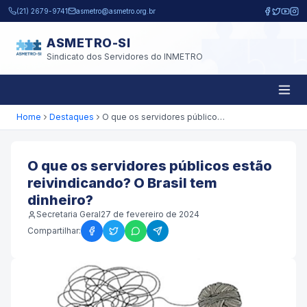
Pular para o conteúdo principal
(21) 2679-9741
asmetro@asmetro.org.br
ASMETRO-SI
Sindicato dos Servidores do INMETRO
Home
Destaques
O que os servidores públicos estão reivindicando? O Brasil tem dinheiro?
O que os servidores públicos estão
reivindicando? O Brasil tem
dinheiro?
Secretaria Geral
27 de fevereiro de 2024
Compartilhar: