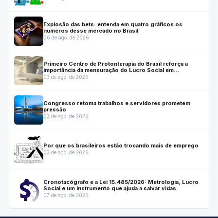
Explosão das bets: entenda em quatro gráficos os
números desse mercado no Brasil
06 de ago. de 2026
Primeiro Centro de Protonterapia do Brasil reforça a
importância da mensuração do Lucro Social em
investimentos estratégicos para a saúde
03 de ago. de 2026
Congresso retoma trabalhos e servidores prometem
pressão
03 de ago. de 2026
Por que os brasileiros estão trocando mais de emprego
03 de ago. de 2026
Cronotacógrafo e a Lei 15.485/2026: Metrologia, Lucro
Social e um instrumento que ajuda a salvar vidas
07 de ago. de 2026