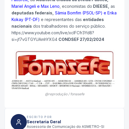
Mariel Angeli e Max Leno
, economistas do
DIEESE,
as
deputadas federais,
Sâmia Bomfim (PSOL-SP) e Erika
Kokay (PT-DF)
e representantes das
entidades
nacionais
dos trabalhadores do serviço público.
https://www.youtube.com/live/xcIFCfr3Yd8?
si=jf7vGTGYUAmhYXG4
CONDSEF 27/02/2024
@reprodução / fonasefe
ESCRITO POR
Secretaria Geral
Assessoria de Comunicação do ASMETRO-SI