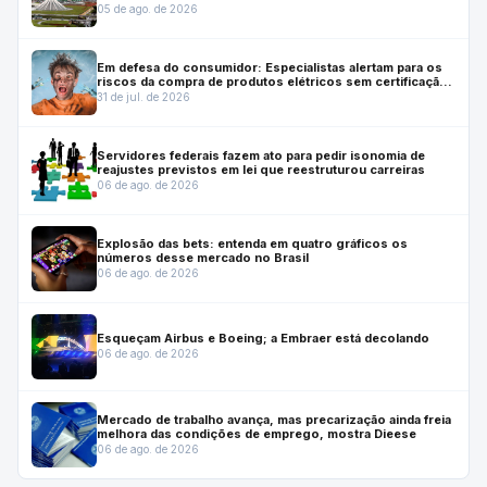
05 de ago. de 2026
Em defesa do consumidor: Especialistas alertam para os
riscos da compra de produtos elétricos sem certificação
do Inmetro
31 de jul. de 2026
Servidores federais fazem ato para pedir isonomia de
reajustes previstos em lei que reestruturou carreiras
06 de ago. de 2026
Explosão das bets: entenda em quatro gráficos os
números desse mercado no Brasil
06 de ago. de 2026
Esqueçam Airbus e Boeing; a Embraer está decolando
06 de ago. de 2026
Mercado de trabalho avança, mas precarização ainda freia
melhora das condições de emprego, mostra Dieese
06 de ago. de 2026