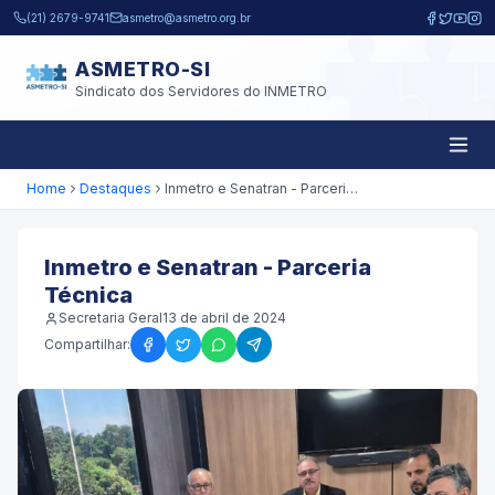
Pular para o conteúdo principal
(21) 2679-9741
asmetro@asmetro.org.br
ASMETRO-SI
Sindicato dos Servidores do INMETRO
Home
Destaques
Inmetro e Senatran - Parceria Técnica
Inmetro e Senatran - Parceria
Técnica
Secretaria Geral
13 de abril de 2024
Compartilhar: