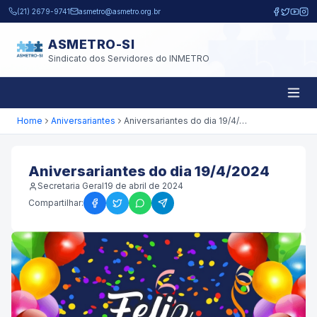
Pular para o conteúdo principal
(21) 2679-9741
asmetro@asmetro.org.br
ASMETRO-SI
Sindicato dos Servidores do INMETRO
Home
Aniversariantes
Aniversariantes do dia 19/4/2024
Aniversariantes do dia 19/4/2024
Secretaria Geral
19 de abril de 2024
Compartilhar: