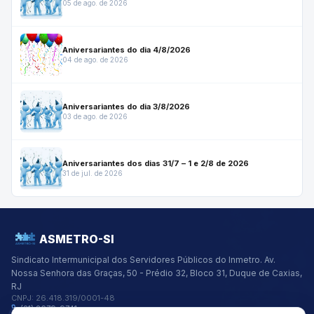
05 de ago. de 2026
Aniversariantes do dia 4/8/2026
04 de ago. de 2026
Aniversariantes do dia 3/8/2026
03 de ago. de 2026
Aniversariantes dos dias 31/7 – 1 e 2/8 de 2026
31 de jul. de 2026
ASMETRO-SI
Sindicato Intermunicipal dos Servidores Públicos do Inmetro.
Av.
Nossa Senhora das Graças, 50 - Prédio 32, Bloco 31, Duque de Caxias,
RJ
CNPJ:
26.418.319/0001-48
(21) 2679-9741