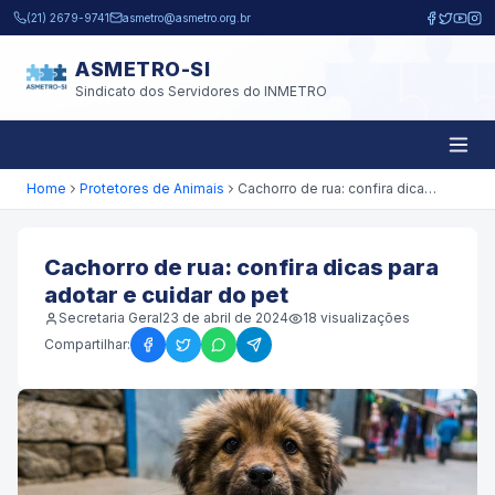
Pular para o conteúdo principal
(21) 2679-9741
asmetro@asmetro.org.br
ASMETRO-SI
Sindicato dos Servidores do INMETRO
Home
Protetores de Animais
Cachorro de rua: confira dicas para adotar e cuidar do pet
Cachorro de rua: confira dicas para
adotar e cuidar do pet
Secretaria Geral
23 de abril de 2024
18
visualizações
Compartilhar: