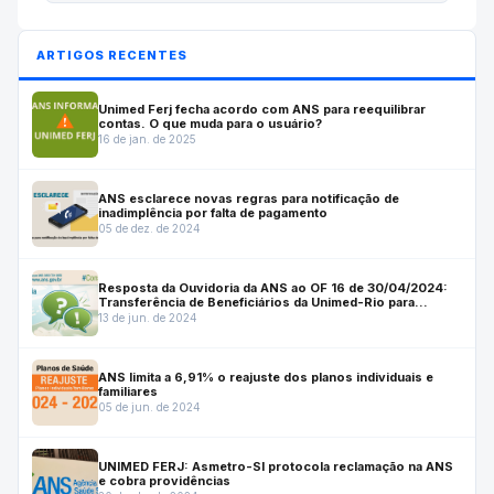
ARTIGOS RECENTES
Unimed Ferj fecha acordo com ANS para reequilibrar
contas. O que muda para o usuário?
16 de jan. de 2025
ANS esclarece novas regras para notificação de
inadimplência por falta de pagamento
05 de dez. de 2024
Resposta da Ouvidoria da ANS ao OF 16 de 30/04/2024:
Transferência de Beneficiários da Unimed-Rio para
Unimed FERJ
13 de jun. de 2024
ANS limita a 6,91% o reajuste dos planos individuais e
familiares
05 de jun. de 2024
UNIMED FERJ: Asmetro-SI protocola reclamação na ANS
e cobra providências