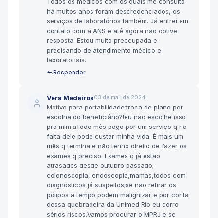
Todos os médicos com os quais me consulto
há muitos anos foram descredenciados, os
serviços de laboratórios também. Já entrei em
contato com a ANS e até agora não obtive
resposta. Estou muito preocupada e
precisando de atendimento médico e
laboratoriais.
Responder
Vera Medeiros
03 de mai. de 2024
Motivo para portabilidade:troca de plano por
escolha do beneficiário?!eu não escolhe isso
pra mim.aTodo mês pago por um serviço q na
falta dele pode custar minha vida. É mais um
mês q termina e não tenho direito de fazer os
exames q preciso. Exames q já estão
atrasados desde outubro passado;
colonoscopia, endoscopia,mamas,todos com
diagnósticos já suspeitos;se não retirar os
pólipos á tempo podem malignizar e por conta
dessa quebradeira da Unimed Rio eu corro
sérios riscos.Vamos procurar o MPRJ e se