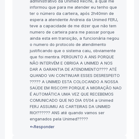
administrativo da Unimed Recife, a qual me
informou que para me atender eu tenho que
ter o número da carteira, após 2h40min de
espera a atendente Andreia da Unimed FERJ,
teve a capacidade de me dizer que não tem
numero de carteira para me passar porque
ainda esta em transição, a funcionária negou
o numero do protocolo de atendimento
justificando que o sistema caiu, obviamente
que foi mentira. PERGUNTO A ANS PORQUE
NÃO INTERVÉM E OBRIGA A UNIMED A NOS
DAR A GARANTIA DE ATENDIMENTO???? ATÉ
QUANDO VAI CONTINUAR ESSES DESRESPEITO
????? A UNIMED ESTA COLOCANDO A NOSSA
SAÚDE EM RISCO!!!!! PORQUE A MIGRAÇÃO NAO
É AUTOMÁTICA UMA VEZ QUE RECEBEMOS
COMUNICADO QUE NO DIA 01/04 a Unimed
FERJ ASSUMIU AS CARTEIRAS DA UNIMED
RIO!?????? ANS até quando vamos ser
enganados pela Unimed?????
Responder