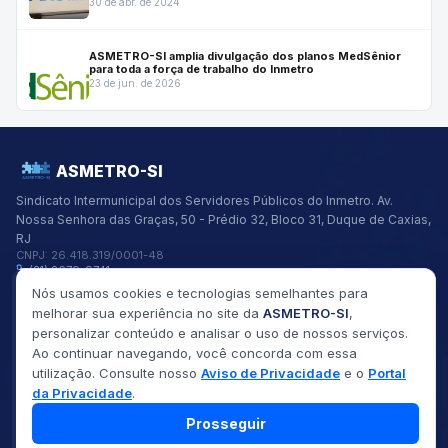
30 de abr. de 2024
ASMETRO-SI amplia divulgação dos planos MedSênior
para toda a força de trabalho do Inmetro
23 de jun. de 2026
ASMETRO-SI
Sindicato Intermunicipal dos Servidores Públicos do Inmetro.
Av.
Nossa Senhora das Graças, 50 - Prédio 32, Bloco 31, Duque de Caxias,
RJ
CNPJ:
26.418.319/0001-48
(21) 2679-9741
asmetro@asmetro.org.br
Nós usamos cookies e tecnologias semelhantes para
Links Rápidos
melhorar sua experiência no site da
ASMETRO-SI
,
Institucional
personalizar conteúdo e analisar o uso de nossos serviços.
Gestão
Ao continuar navegando, você concorda com essa
Saúde
utilização. Consulte nosso
Aviso de Privacidade
e o
Portal
Convênios
Fóruns
da Privacidade
.
Seus Direitos
Prosseguir
©
2026
ASMETRO-SI
Todos os direitos reservados