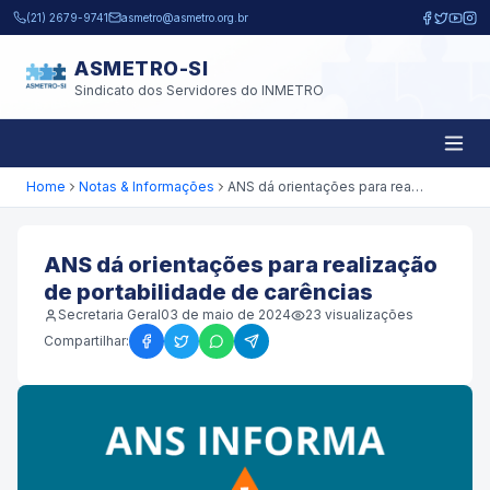
Pular para o conteúdo principal
(21) 2679-9741
asmetro@asmetro.org.br
ASMETRO-SI
Sindicato dos Servidores do INMETRO
Home
Notas & Informações
ANS dá orientações para realização de portabilidade de carências
ANS dá orientações para realização
de portabilidade de carências
Secretaria Geral
03 de maio de 2024
23
visualizações
Compartilhar: