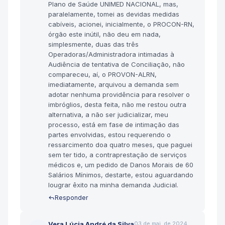
Plano de Saúde UNIMED NACIONAL, mas,
paralelamente, tomei as devidas medidas
cabíveis, acionei, inicialmente, o PROCON-RN,
órgão este inútil, não deu em nada,
simplesmente, duas das três
Operadoras/Administradora intimadas à
Audiência de tentativa de Conciliação, não
compareceu, aí, o PROVON-ALRN,
imediatamente, arquivou a demanda sem
adotar nenhuma providência para resolver o
imbróglios, desta feita, não me restou outra
alternativa, a não ser judicializar, meu
processo, está em fase de intimação das
partes envolvidas, estou requerendo o
ressarcimento doa quatro meses, que paguei
sem ter tido, a contraprestação de serviços
médicos e, um pedido de Danos Morais de 60
Salários Mínimos, destarte, estou aguardando
lougrar êxito na minha demanda Judicial.
Responder
Vera Lúcia André da Silva
03 de mai. de 2024