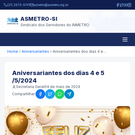
Pular para o conteúdo principal
(21) 2679-9741
asmetro@asmetro.org.br
ASMETRO-SI
Sindicato dos Servidores do INMETRO
Home
Aniversariantes
Aniversariantes dos dias 4 e 5 /5/2024
Aniversariantes dos dias 4 e 5
/5/2024
Secretaria Geral
04 de maio de 2024
Compartilhar: