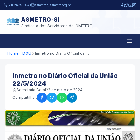
Pular para o conteúdo principal
(21) 2679-9741
asmetro@asmetro.org.br
ASMETRO-SI
Sindicato dos Servidores do INMETRO
Home
DOU
Inmetro no Diário Oficial da União 22/5/2024
Inmetro no Diário Oficial da União
22/5/2024
Secretaria Geral
22 de maio de 2024
Compartilhar: