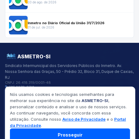
03 de ago. de 2026
Inmetro no Diário Oficial da União 31/7/2026
31 de jul. de 2026
ASMETRO-SI
Sindicato Intermunicipal dos Servidores Públicos do Inmetro.
Av.
Nossa Senhora das Graças, 50 - Prédio 32, Bloco 31, Duque de Caxias,
RJ
CNPJ:
26.418.319/0001-48
(21) 2679-9741
asmetro@asmetro.org.br
Nós usamos cookies e tecnologias semelhantes para
Links Rápidos
melhorar sua experiência no site da
ASMETRO-SI
,
Institucional
personalizar conteúdo e analisar o uso de nossos serviços.
Gestão
Ao continuar navegando, você concorda com essa
Saúde
utilização. Consulte nosso
Aviso de Privacidade
e o
Portal
Convênios
da Privacidade
.
Fóruns
Seus Direitos
Prosseguir
©
2026
ASMETRO-SI