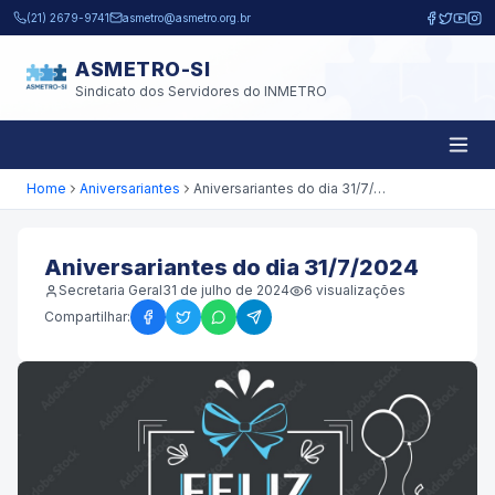
Pular para o conteúdo principal
(21) 2679-9741
asmetro@asmetro.org.br
ASMETRO-SI
Sindicato dos Servidores do INMETRO
Home
Aniversariantes
Aniversariantes do dia 31/7/2024
Aniversariantes do dia 31/7/2024
Secretaria Geral
31 de julho de 2024
6
visualizações
Compartilhar: