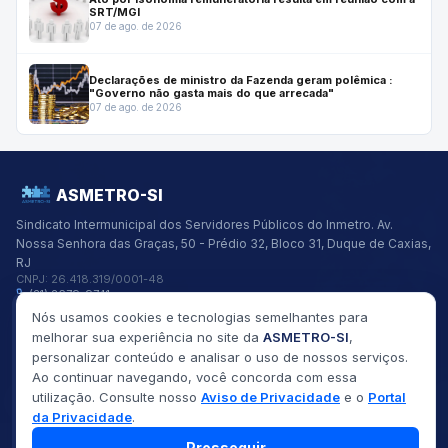
SRT/MGI
07 de ago. de 2026
Declarações de ministro da Fazenda geram polêmica :
"Governo não gasta mais do que arrecada"
07 de ago. de 2026
ASMETRO-SI
Sindicato Intermunicipal dos Servidores Públicos do Inmetro.
Av.
Nossa Senhora das Graças, 50 - Prédio 32, Bloco 31, Duque de Caxias,
RJ
CNPJ:
26.418.319/0001-48
(21) 2679-9741
asmetro@asmetro.org.br
Nós usamos cookies e tecnologias semelhantes para
Links Rápidos
melhorar sua experiência no site da
ASMETRO-SI
,
Institucional
personalizar conteúdo e analisar o uso de nossos serviços.
Gestão
Ao continuar navegando, você concorda com essa
Saúde
utilização. Consulte nosso
Aviso de Privacidade
e o
Portal
Convênios
da Privacidade
.
Fóruns
Seus Direitos
Prosseguir