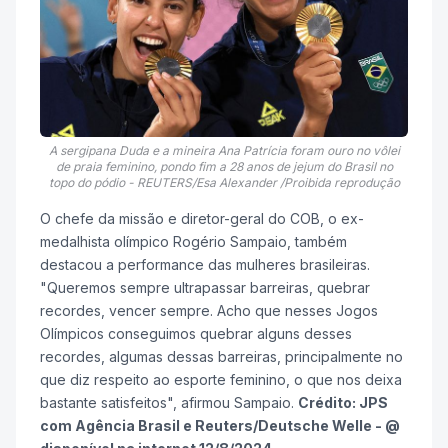
A sergipana Duda e a mineira Ana Patrícia foram ouro no vôlei
de praia feminino, pondo fim a 28 anos de jejum do Brasil no
topo do pódio - REUTERS/Esa Alexander /Proibida reprodução
O chefe da missão e diretor-geral do COB, o ex-
medalhista olímpico Rogério Sampaio, também
destacou a performance das mulheres brasileiras.
"Queremos sempre ultrapassar barreiras, quebrar
recordes, vencer sempre. Acho que nesses Jogos
Olímpicos conseguimos quebrar alguns desses
recordes, algumas dessas barreiras, principalmente no
que diz respeito ao esporte feminino, o que nos deixa
bastante satisfeitos", afirmou Sampaio.
Crédito: JPS
com Agência Brasil e Reuters/Deutsche Welle - @