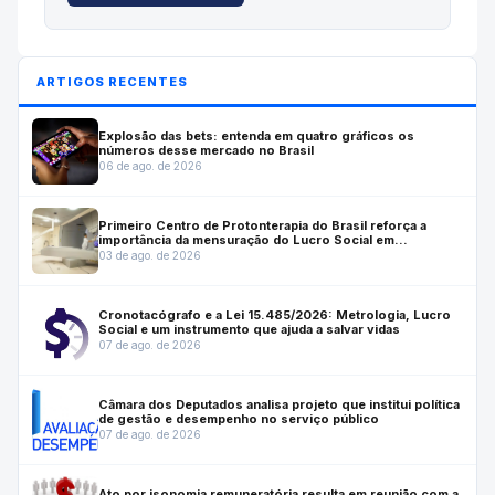
ARTIGOS RECENTES
Explosão das bets: entenda em quatro gráficos os
números desse mercado no Brasil
06 de ago. de 2026
Primeiro Centro de Protonterapia do Brasil reforça a
importância da mensuração do Lucro Social em
investimentos estratégicos para a saúde
03 de ago. de 2026
Cronotacógrafo e a Lei 15.485/2026: Metrologia, Lucro
Social e um instrumento que ajuda a salvar vidas
07 de ago. de 2026
Câmara dos Deputados analisa projeto que institui política
de gestão e desempenho no serviço público
07 de ago. de 2026
Ato por isonomia remuneratória resulta em reunião com a