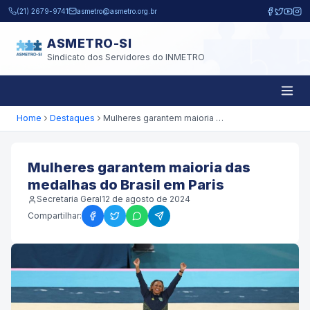
Pular para o conteúdo principal
(21) 2679-9741
asmetro@asmetro.org.br
ASMETRO-SI
Sindicato dos Servidores do INMETRO
Home
Destaques
Mulheres garantem maioria das medalhas do Brasil em Paris
Mulheres garantem maioria das
medalhas do Brasil em Paris
Secretaria Geral
12 de agosto de 2024
Compartilhar: