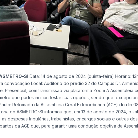
 ASMETRO-SI
Data: 14 de agosto de 2024 (quinta-feira) Horário: 13
va convocação Local: Auditório do prédio 32 do Campus Dr. Armêni
: Presencial, com transmissão via plataforma Zoom A Assembleia 
Inmetro que puderam manifestar suas opções, sendo que, excepcion
Pauta: Retomada da Assembleia Geral Extraordinária (AGE) do dia 0
retoria do ASMETRO-SI informou que, em 13 de agosto de 2024, o sa
 as despesas tributárias, trabalhistas, encargos sociais e outras de
cipantes da AGE que, para garantir uma condução objetiva da Assemb