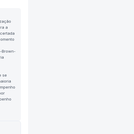
ização
ra a
acertada
 momento
a
n-Brown-
ia
e se
aioria
sempenho
por
mpenho