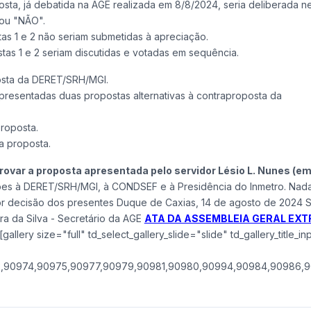
ta, já debatida na AGE realizada em 8/8/2024, seria deliberada ne
 ou "NÃO".
s 1 e 2 não seriam submetidas à apreciação.
s 1 e 2 seriam discutidas e votadas em sequência.
posta da DERET/SRH/MGI.
resentadas duas propostas alternativas à contraproposta da
proposta.
a proposta.
rovar a proposta apresentada pelo servidor Lésio L. Nunes (em
es à DERET/SRH/MGI, à CONDSEF e à Presidência do Inmetro. Nada
por decisão dos presentes Duque de Caxias, 14 de agosto de 2024 
ra da Silva - Secretário da AGE
ATA DA ASSEMBLEIA GERAL EX
allery size="full" td_select_gallery_slide="slide" td_gallery_title_i
,90974,90975,90977,90979,90981,90980,90994,90984,90986,