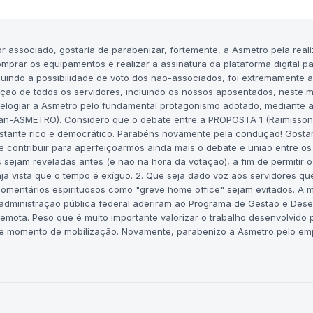
or associado, gostaria de parabenizar, fortemente, a Asmetro pela real
prar os equipamentos e realizar a assinatura da plataforma digital pa
luindo a possibilidade de voto dos não-associados, foi extremamente 
pação de todos os servidores, incluindo os nossos aposentados, neste
 elogiar a Asmetro pelo fundamental protagonismo adotado, mediante 
an-ASMETRO). Considero que o debate entre a PROPOSTA 1 (Raimisso
stante rico e democrático. Parabéns novamente pela condução! Gostar
e contribuir para aperfeiçoarmos ainda mais o debate e união entre os
s sejam reveladas antes (e não na hora da votação), a fim de permitir o
a vista que o tempo é exíguo. 2. Que seja dado voz aos servidores qu
omentários espirituosos como "greve home office" sejam evitados. A m
a administração pública federal aderiram ao Programa de Gestão e De
emota. Peso que é muito importante valorizar o trabalho desenvolvido 
esse momento de mobilização. Novamente, parabenizo a Asmetro pelo e