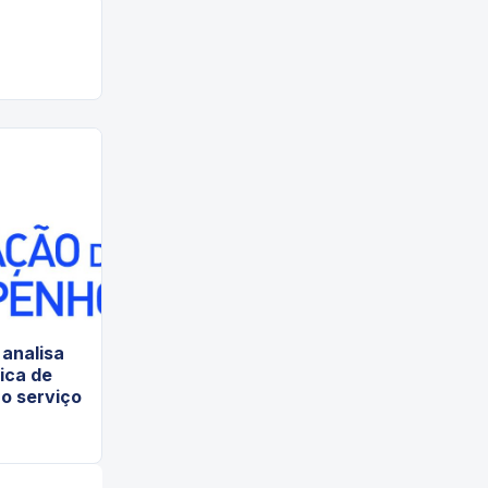
analisa
tica de
o serviço