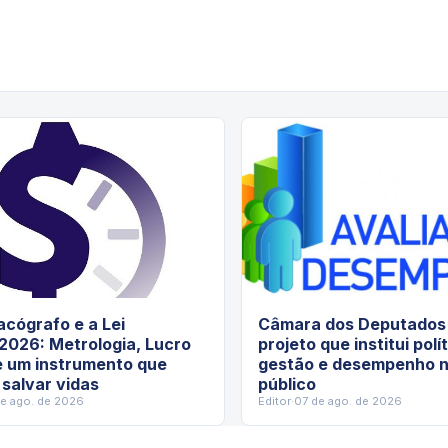
cógrafo e a Lei
Câmara dos Deputados 
2026: Metrologia, Lucro
projeto que institui polí
e um instrumento que
gestão e desempenho n
 salvar vidas
público
de ago. de 2026
Editor
·
07 de ago. de 2026