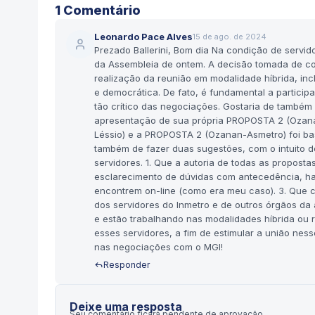
1
Comentário
Leonardo Pace Alves
15 de ago. de 2024
Prezado Ballerini, Bom dia Na condição de servid
da Assembleia de ontem. A decisão tomada de com
realização da reunião em modalidade híbrida, inc
e democrática. De fato, é fundamental a partici
tão crítico das negociações. Gostaria de também
apresentação de sua própria PROPOSTA 2 (Ozan
Léssio) e a PROPOSTA 2 (Ozanan-Asmetro) foi ba
também de fazer duas sugestões, com o intuito d
servidores. 1. Que a autoria de todas as proposta
esclarecimento de dúvidas com antecedência, haj
encontrem on-line (como era meu caso). 3. Que c
dos servidores do Inmetro e de outros órgãos d
e estão trabalhando nas modalidades híbrida ou r
esses servidores, a fim de estimular a união n
nas negociações com o MGI!
Responder
Deixe uma resposta
Seu comentário ficará pendente de aprovação.