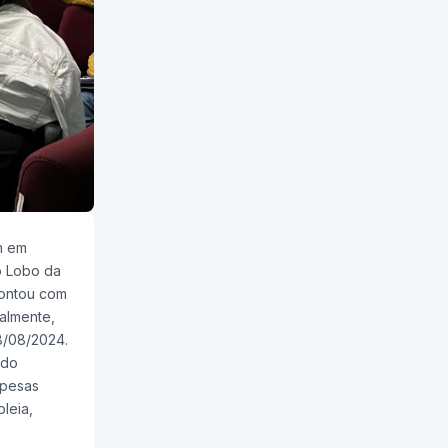
h em
o Lobo da
contou com
almente,
8/08/2024.
ldo
spesas
leia,