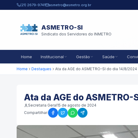
Pular para o conteúdo principal
(21) 2679-9741
asmetro@asmetro.org.br
ASMETRO-SI
Sindicato dos Servidores do INMETRO
Home
Institucional
Gestão
Saúde
Conv
Home
Destaques
Ata da AGE do ASMETRO-SI do dia 14/8/2024
Ata da AGE do ASMETRO-SI
Secretaria Geral
15 de agosto de 2024
Compartilhar: