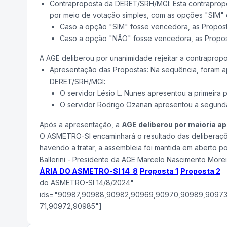
Contraproposta da DERET/SRH/MGI: Esta contrapropos
por meio de votação simples, com as opções "SIM"
Caso a opção "SIM" fosse vencedora, as Proposta
Caso a opção "NÃO" fosse vencedora, as Proposta
A AGE deliberou por unanimidade rejeitar a contrapro
Apresentação das Propostas: Na sequência, foram ap
DERET/SRH/MGI:
O servidor Lésio L. Nunes apresentou a primeira 
O servidor Rodrigo Ozanan apresentou a segund
Após a apresentação, a
AGE deliberou por maioria ap
O ASMETRO-SI encaminhará o resultado das deliberaçõ
havendo a tratar, a assembleia foi mantida em aberto 
Ballerini - Presidente da AGE Marcelo Nascimento Morei
ÁRIA DO ASMETRO-SI 14_8
Proposta 1
Proposta 2
[g
do ASMETRO-SI 14/8/2024"
ids="90987,90988,90982,90969,90970,90989,90973
71,90972,90985"]