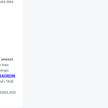
sta data
 anexo).
 mais
Sérgio
TRAORDIN
nput="AGE
90993,909