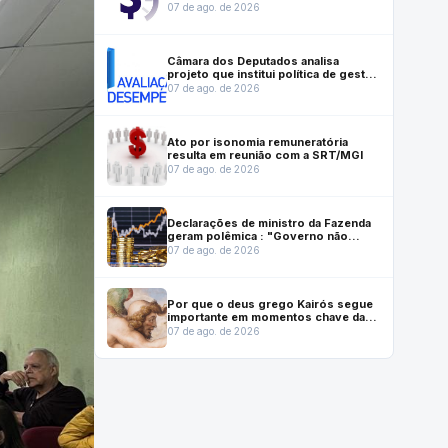
instrumento que ajuda a salvar vidas
07 de ago. de 2026
Câmara dos Deputados analisa
projeto que institui política de gestão
e desempenho no serviço público
07 de ago. de 2026
Ato por isonomia remuneratória
resulta em reunião com a SRT/MGI
07 de ago. de 2026
Declarações de ministro da Fazenda
geram polêmica : "Governo não
gasta mais do que arrecada"
07 de ago. de 2026
Por que o deus grego Kairós segue
importante em momentos chave da
vida moderna
07 de ago. de 2026