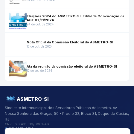
Eleições 2024 do ASMETRO-SI: Edital de Convocação da
AGE 07/11/2024
24 de out. de 2024
Nota Oficial da Comissão Eleitoral do ASMETRO-SI
15 de out. de 2024
Ata da reunião da comissão eleitoral do ASMETRO-SI
12 de set. de 2024
ASMETRO-SI
Sindicato Intermunicipal dos Servidores Públicos do Inmetro.
Av.
Nossa Senhora das Graças, 50 - Prédio 32, Bloco 31, Duque de Caxias,
RJ
CNPJ:
26.418.319/0001-48
(21) 2679-9741
asmetro@asmetro.org.br