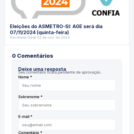
Eleições do ASMETRO-SI: AGE será dia
07/11/2024 (quinta-feira)
Secretaria Geral
·
02 de nov. de 2024
0
Comentário
s
Deixe uma resposta
Seu comentário ficará pendente de aprovação.
Nome *
Sobrenome *
E-mail *
Comentário *