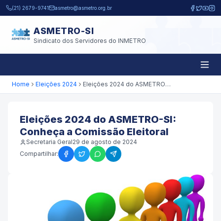
Pular para o conteúdo principal
(21) 2679-9741
asmetro@asmetro.org.br
ASMETRO-SI
Sindicato dos Servidores do INMETRO
Home
Eleições 2024
Eleições 2024 do ASMETRO-SI: Conheça a Comissão Eleitoral
Eleições 2024 do ASMETRO-SI:
Conheça a Comissão Eleitoral
Secretaria Geral
29 de agosto de 2024
Compartilhar: