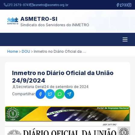
Pular para o conteúdo principal
(21) 2679-9741
asmetro@asmetro.org.br
ASMETRO-SI
Sindicato dos Servidores do INMETRO
Home
DOU
Inmetro no Diário Oficial da União 24/9/2024
Inmetro no Diário Oficial da União
24/9/2024
Secretaria Geral
24 de setembro de 2024
Compartilhar: