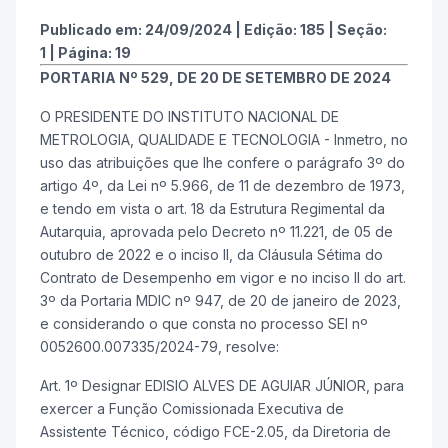
Publicado em:
24/09/2024
|
Edição:
185
|
Seção:
1
|
Página:
19
PORTARIA Nº 529, DE 20 DE SETEMBRO DE 2024
O PRESIDENTE DO INSTITUTO NACIONAL DE
METROLOGIA, QUALIDADE E TECNOLOGIA - Inmetro, no
uso das atribuições que lhe confere o parágrafo 3º do
artigo 4º, da Lei nº 5.966, de 11 de dezembro de 1973,
e tendo em vista o art. 18 da Estrutura Regimental da
Autarquia, aprovada pelo Decreto nº 11.221, de 05 de
outubro de 2022 e o inciso II, da Cláusula Sétima do
Contrato de Desempenho em vigor e no inciso II do art.
3º da Portaria MDIC nº 947, de 20 de janeiro de 2023,
e considerando o que consta no processo SEI nº
0052600.007335/2024-79, resolve:
Art. 1º Designar EDISIO ALVES DE AGUIAR JÚNIOR, para
exercer a Função Comissionada Executiva de
Assistente Técnico, código FCE-2.05, da Diretoria de