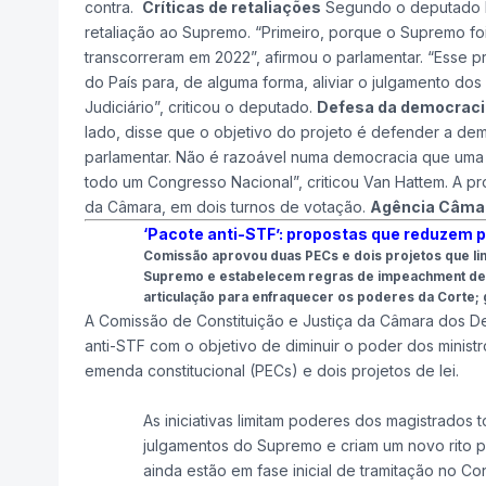
contra.
Críticas de retaliações
Segundo o deputado Ru
retaliação ao Supremo. “Primeiro, porque o Supremo fo
transcorreram em 2022”, afirmou o parlamentar. “Esse 
do País para, de alguma forma, aliviar o julgamento 
Judiciário”, criticou o deputado.
Defesa da democraci
lado, disse que o objetivo do projeto é defender a de
parlamentar. Não é razoável numa democracia que uma 
todo um Congresso Nacional”, criticou Van Hattem. A pr
da Câmara, em dois turnos de votação.
Agência Câmar
‘Pacote anti-STF’: propostas que reduzem p
Comissão aprovou duas PECs e dois projetos que li
Supremo e estabelecem regras de impeachment de m
articulação para enfraquecer os poderes da Corte; g
A Comissão de Constituição e Justiça da Câmara dos De
anti-STF com o objetivo de diminuir o poder dos ministr
emenda constitucional (PECs) e dois projetos de lei.
As iniciativas limitam poderes dos magistrados 
julgamentos do Supremo e criam um novo rito 
ainda estão em fase inicial de tramitação no Co