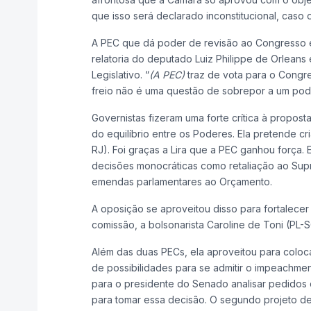
que isso será declarado inconstitucional, caso
A PEC que dá poder de revisão ao Congresso é
relatoria do deputado Luiz Philippe de Orleans
Legislativo. “
(A PEC)
traz de vota para o Congres
freio não é uma questão de sobrepor a um pod
Governistas fizeram uma forte crítica à propost
do equilíbrio entre os Poderes. Ela pretende cr
RJ). Foi graças a Lira que a PEC ganhou força
decisões monocráticas como retaliação ao Supr
emendas parlamentares ao Orçamento.
A oposição se aproveitou disso para fortalece
comissão, a bolsonarista Caroline de Toni (PL-
Além das duas PECs, ela aproveitou para coloc
de possibilidades para se admitir o impeachme
para o presidente do Senado analisar pedidos 
para tomar essa decisão. O segundo projeto de