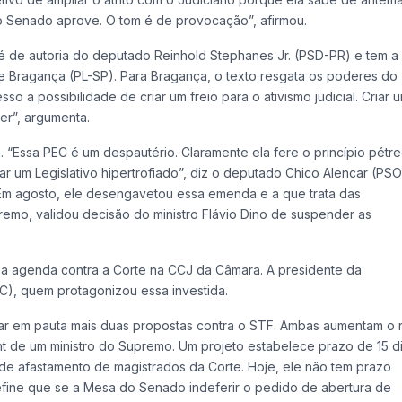
 o Senado aprove. O tom é de provocação”, afirmou.
 de autoria do deputado Reinhold Stephanes Jr. (PSD-PR) e tem a
 e Bragança (PL-SP). Para Bragança, o texto resgata os poderes do
so a possibilidade de criar um freio para o ativismo judicial. Criar 
er”, argumenta.
a. “Essa PEC é um despautério. Claramente ela fere o princípio pétr
iar um Legislativo hipertrofiado”, diz o deputado Chico Alencar (PSO
. Em agosto, ele desengavetou essa emenda e a que trata das
emo, validou decisão do ministro Flávio Dino de suspender as
r a agenda contra a Corte na CCJ da Câmara. A presidente da
SC), quem protagonizou essa investida.
ar em pauta mais duas propostas contra o STF. Ambas aumentam o r
nt de um ministro do Supremo. Um projeto estabelece prazo de 15 d
de afastamento de magistrados da Corte. Hoje, ele não tem prazo
fine que se a Mesa do Senado indeferir o pedido de abertura de