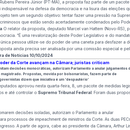
bens Pereira Júnior (PT-MA), a proposta faz parte de um pacote
i indispensável na defesa da democracia e na lisura das eleições q
projeto tem um segundo objetivo: tentar fazer uma pressão na Supr
dos criminosos que estão sendo acertadamente condenados pelo Pod
a
O relator da proposta, deputado Marcel van Hattem (Novo-RS), p
mocracia. “É uma revalorização deste Poder Legislativo e do mandat
única pessoa utilize-se do poder de uma caneta para desfazer a 
oposta ainda precisa ser analisada por uma
comissão especial
e pel
a de Notícias 10/10/2024
oder da Corte avançam na Câmara; juristas criticam
mitam decisões monocráticas, autorizam Parlamento a anular julgamentos 
agistrado. Propostas, movida por bolsonaristas, fazem parte de
overnistas dizem que iniciativa é um ‘despautério’
putados aprovou nesta quarta-feira, 8, um pacote de medidas legis
os e até controlar o
Supremo Tribunal Federal
. Foram duas propo
tomarem decisões isoladas, autorizam o Parlamento a anular
para processos de impeachment de ministros da Corte. As duas PEC
ngresso. A partir de agora, cabe ao presidente da Câmara, Arthur Li