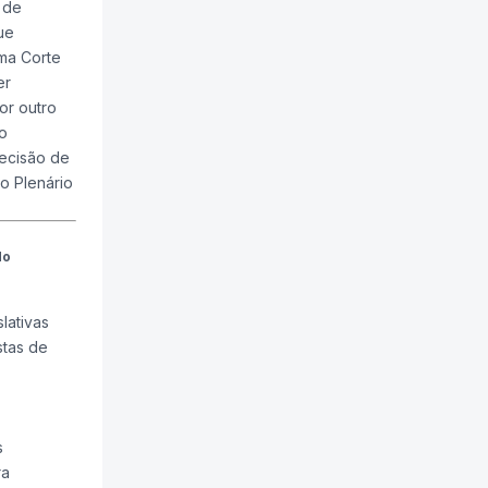
 de
ue
ema Corte
er
or outro
o
decisão de
o Plenário
do
lativas
stas de
s
ra