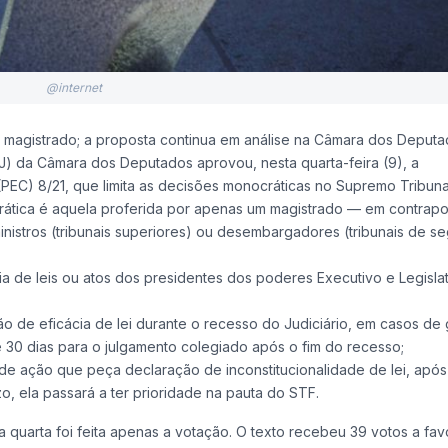
@internet
 magistrado; a proposta continua em análise na Câmara dos Deputa
J) da Câmara dos Deputados aprovou, nesta quarta-feira (9), a
PEC) 8/21, que limita as decisões monocráticas no Supremo Tribuna
rática é aquela proferida por apenas um magistrado — em contrapo
nistros (tribunais superiores) ou desembargadores (tribunais de s
a de leis ou atos dos presidentes dos poderes Executivo e Legisla
o de eficácia de lei durante o recesso do Judiciário, em casos de
 30 dias para o julgamento colegiado após o fim do recesso;
de ação que peça declaração de inconstitucionalidade de lei, após
, ela passará a ter prioridade na pauta do STF.
 quarta foi feita apenas a votação. O texto recebeu 39 votos a fav