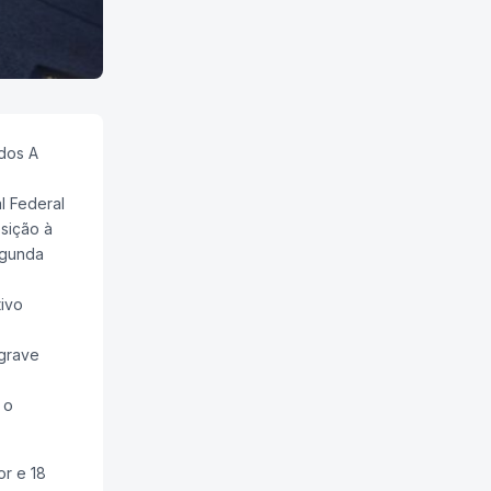
dos A
l Federal
sição à
egunda
tivo
 grave
 o
or e 18