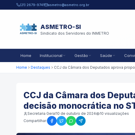
Pular para o conteúdo principal
(21) 2679-9741
asmetro@asmetro.org.br
ASMETRO-SI
Sindicato dos Servidores do INMETRO
Home
Institucional
Gestão
Saúde
Conv
Home
Destaques
CCJ da Câmara dos Deputa
decisão monocrática no S
Secretaria Geral
10 de outubro de 2024
10
visualizações
Compartilhar: