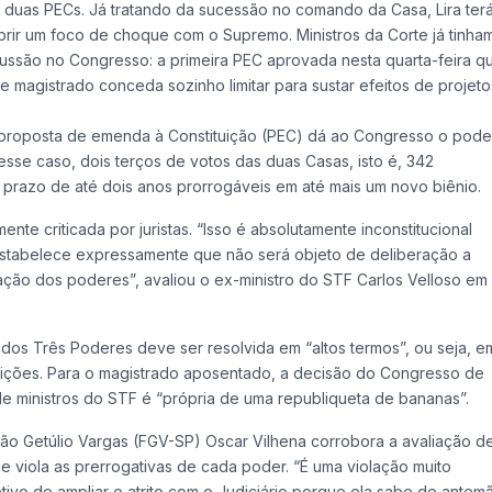
as duas PECs. Já tratando da sucessão no comando da Casa, Lira ter
abrir um foco de choque com o Supremo. Ministros da Corte já tinha
ussão no Congresso: a primeira PEC aprovada nesta quarta-feira q
e magistrado conceda sozinho limitar para sustar efeitos de projeto
 proposta de emenda à Constituição (PEC) dá ao Congresso o pode
esse caso, dois terços de votos das duas Casas, isto é, 342
prazo de até dois anos prorrogáveis em até mais um novo biênio.
e criticada por juristas. “Isso é absolutamente inconstitucional
o estabelece expressamente que não será objeto de deliberação a
ção dos poderes”, avaliou o ex-ministro do STF Carlos Velloso em
 dos Três Poderes deve ser resolvida em “altos termos”, ou seja, e
tuições. Para o magistrado aposentado, a decisão do Congresso de
e ministros do STF é “própria de uma republiqueta de bananas”.
ção Getúlio Vargas (FGV-SP) Oscar Vilhena corrobora a avaliação d
e viola as prerrogativas de cada poder. “É uma violação muito
ivo de ampliar o atrito com o Judiciário porque ela sabe de antem