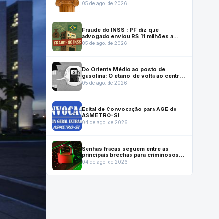
05 de ago. de 2026
Fraude do INSS : PF diz que
advogado enviou R$ 11 milhões a
mulher de senador Weverton Rocha e
05 de ago. de 2026
comprou casa para ele
Do Oriente Médio ao posto de
gasolina: O etanol de volta ao centro
da economia
05 de ago. de 2026
Edital de Convocação para AGE do
ASMETRO-SI
04 de ago. de 2026
Senhas fracas seguem entre as
principais brechas para criminosos
digitais
04 de ago. de 2026