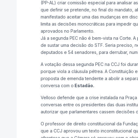
(PP-AL) criar comissão especial para analisar 
que definir se pretende, no final do mandato, 
manifestado aceitar uma das mudanças em disc
limita as decisões monocráticas para impedir qu
aprovados no Parlamento.
Já a segunda PEC não é bem-vista na Corte. A
de sustar uma decisão do STF. Seria preciso, n
deputados e 54 senadores, para derrubar, num 
A votação dessa segunda PEC na CCJ foi durament
porque viola a cláusula pétrea. A Constituiçã
proposta de emenda tendente a abolir a separa
conversa com o
Estadão.
Velloso defende que a crise instalada na Praça
conversas entre os presidentes das duas insti
autorizar que parlamentares cassem decisões d
O professor de direito constitucional da Funda
que a CCJ aprovou um texto inconstitucional qu
afrontosa que a Câmara só aprovou com o objet