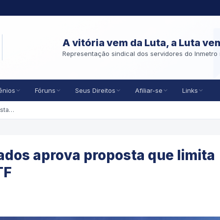
A vitória vem da Luta, a Luta ve
Representação sindical dos servidores do Inmetro 
ênios
Fóruns
Seus Direitos
Afiliar-se
Links
CCJ da Câmara dos Deputados aprova proposta que limita decisão monocrática no STF
dos aprova proposta que limita
TF