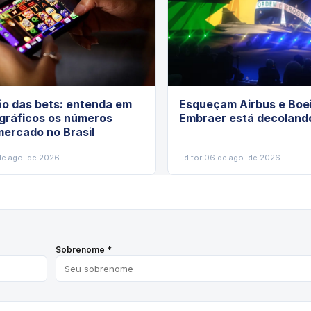
ão das bets: entenda em
Esqueçam Airbus e Boei
 gráficos os números
Embraer está decoland
ercado no Brasil
de ago. de 2026
Editor
·
06 de ago. de 2026
Sobrenome *