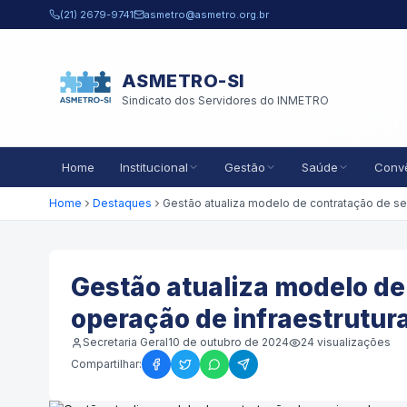
Pular para o conteúdo principal
(21) 2679-9741
asmetro@asmetro.org.br
ASMETRO-SI
Sindicato dos Servidores do INMETRO
Home
Institucional
Gestão
Saúde
Conv
Home
Destaques
Gestão atualiza modelo de
operação de infraestrutur
Secretaria Geral
10 de outubro de 2024
24
visualizações
Compartilhar: