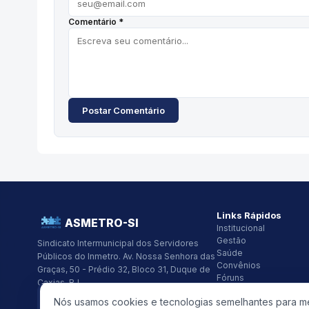
Comentário *
Postar Comentário
Links Rápidos
ASMETRO-SI
Institucional
Gestão
Sindicato Intermunicipal dos Servidores
Saúde
Públicos do Inmetro.
Av. Nossa Senhora das
Convênios
Graças, 50 - Prédio 32, Bloco 31, Duque de
Fóruns
Caxias, RJ
Seus Direitos
CNPJ:
26.418.319/0001-48
Nós usamos cookies e tecnologias semelhantes para mel
(21) 2679-9741