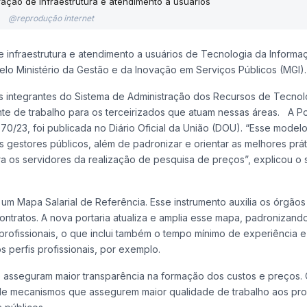
@reprodução internet
infraestrutura e atendimento a usuários de Tecnologia da Informa
pelo Ministério da Gestão e da Inovação em Serviços Públicos (MGI).
s integrantes do Sistema de Administração dos Recursos de Tecnol
te de trabalho para os terceirizados que atuam nessas áreas.
A
Po
070/23, foi publicada no Diário Oficial da União (DOU). “Esse model
s gestores públicos, além de padronizar e orientar as melhores prá
a os servidores da realização de pesquisa de preços”, explicou o 
m Mapa Salarial de Referência. Esse instrumento auxilia os órgãos
ontratos. A nova portaria atualiza e amplia esse mapa, padronizand
s profissionais, o que inclui também o tempo mínimo de experiência e
s perfis profissionais, por exemplo.
 asseguram maior transparência na formação dos custos e preços. 
o de mecanismos que assegurem maior qualidade de trabalho aos prof