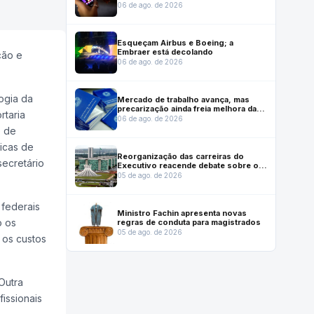
mercado no Brasil
06 de ago. de 2026
Esqueçam Airbus e Boeing; a
Embraer está decolando
ção e
06 de ago. de 2026
ogia da
Mercado de trabalho avança, mas
precarização ainda freia melhora das
rtaria
condições de emprego, mostra
06 de ago. de 2026
Dieese
o de
ticas de
Reorganização das carreiras do
secretário
Executivo reacende debate sobre o
futuro institucional do Inmetro
05 de ago. de 2026
 federais
Ministro Fachin apresenta novas
o os
regras de conduta para magistrados
05 de ago. de 2026
 os custos
Outra
issionais