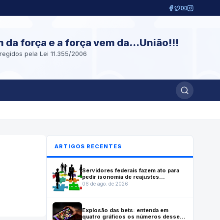
m da força e a força vem da...União!!!
regidos pela Lei 11.355/2006
ARTIGOS RECENTES
Servidores federais fazem ato para
pedir isonomia de reajustes
previstos em lei que reestruturou
06 de ago. de 2026
carreiras
Explosão das bets: entenda em
quatro gráficos os números desse