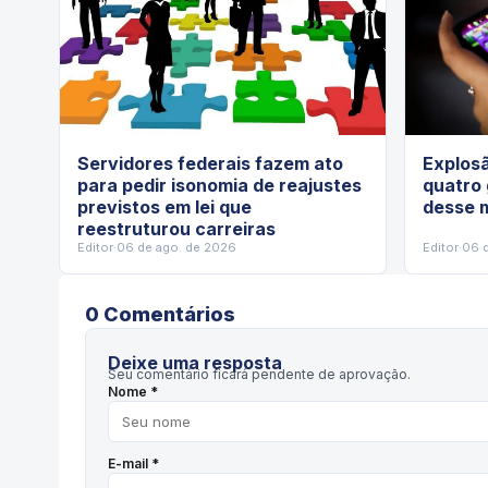
Servidores federais fazem ato
Explos
para pedir isonomia de reajustes
quatro
previstos em lei que
desse m
reestruturou carreiras
Editor
·
06 de ago. de 2026
Editor
·
06 
0
Comentário
s
Deixe uma resposta
Seu comentário ficará pendente de aprovação.
Nome *
E-mail *