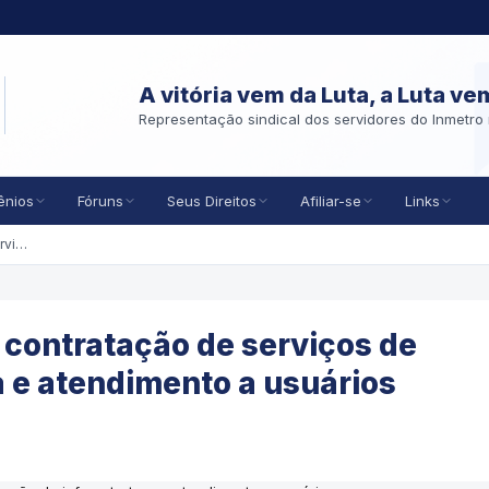
A vitória vem da Luta, a Luta ve
Representação sindical dos servidores do Inmetro 
ênios
Fóruns
Seus Direitos
Afiliar-se
Links
Gestão atualiza modelo de contratação de serviços de operação de infraestrutura e atendimento a usuários
 contratação de serviços de
a e atendimento a usuários