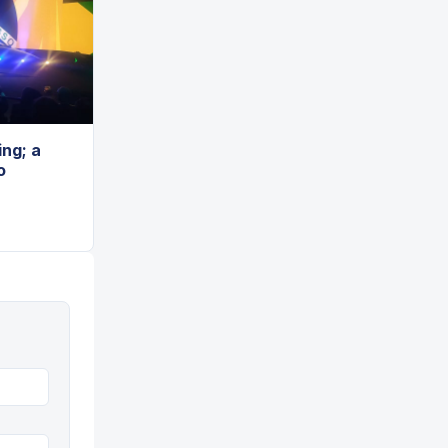
ng; a
o