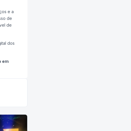
iços e a
sso de
vel de
ital dos
o em