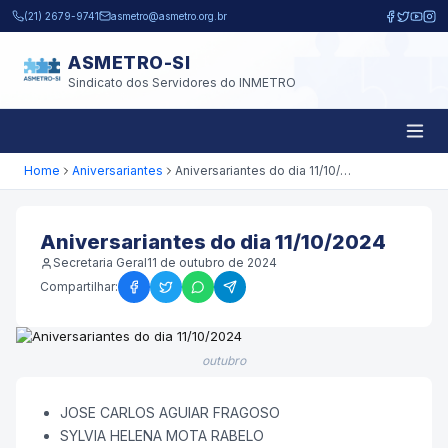
Pular para o conteúdo principal
(21) 2679-9741
asmetro@asmetro.org.br
ASMETRO-SI
Sindicato dos Servidores do INMETRO
Home
Aniversariantes
Aniversariantes do dia 11/10/2024
Aniversariantes do dia 11/10/2024
Secretaria Geral
11 de outubro de 2024
Compartilhar:
outubro
JOSE CARLOS AGUIAR FRAGOSO
SYLVIA HELENA MOTA RABELO