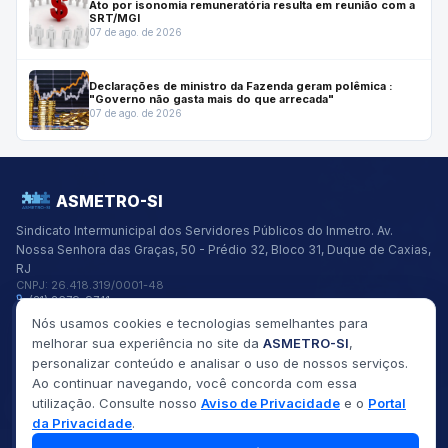
Ato por isonomia remuneratória resulta em reunião com a
SRT/MGI
07 de ago. de 2026
Declarações de ministro da Fazenda geram polêmica :
"Governo não gasta mais do que arrecada"
07 de ago. de 2026
ASMETRO-SI
Sindicato Intermunicipal dos Servidores Públicos do Inmetro.
Av.
Nossa Senhora das Graças, 50 - Prédio 32, Bloco 31, Duque de Caxias,
RJ
CNPJ:
26.418.319/0001-48
(21) 2679-9741
asmetro@asmetro.org.br
Nós usamos cookies e tecnologias semelhantes para
Links Rápidos
melhorar sua experiência no site da
ASMETRO-SI
,
Institucional
personalizar conteúdo e analisar o uso de nossos serviços.
Gestão
Ao continuar navegando, você concorda com essa
Saúde
utilização. Consulte nosso
Aviso de Privacidade
e o
Portal
Convênios
da Privacidade
.
Fóruns
Seus Direitos