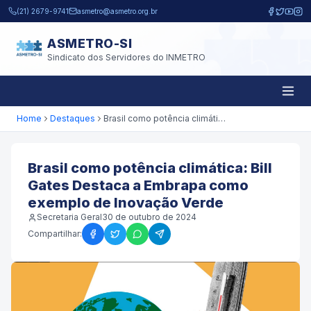
Pular para o conteúdo principal
(21) 2679-9741
asmetro@asmetro.org.br
ASMETRO-SI
Sindicato dos Servidores do INMETRO
Home
Destaques
Brasil como potência climática: Bill Gates Destaca a Embrapa como exemplo de Inovação Verde
Brasil como potência climática: Bill
Gates Destaca a Embrapa como
exemplo de Inovação Verde
Secretaria Geral
30 de outubro de 2024
Compartilhar: