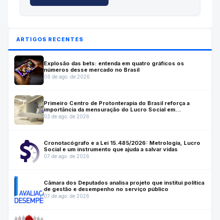
ARTIGOS RECENTES
Explosão das bets: entenda em quatro gráficos os
números desse mercado no Brasil
06 de ago. de 2026
Primeiro Centro de Protonterapia do Brasil reforça a
importância da mensuração do Lucro Social em
investimentos estratégicos para a saúde
03 de ago. de 2026
Cronotacógrafo e a Lei 15.485/2026: Metrologia, Lucro
Social e um instrumento que ajuda a salvar vidas
07 de ago. de 2026
Câmara dos Deputados analisa projeto que institui política
de gestão e desempenho no serviço público
07 de ago. de 2026