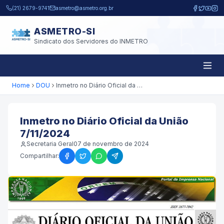
Pular para o conteúdo principal
(21) 2679-9741
asmetro@asmetro.org.br
ASMETRO-SI
Sindicato dos Servidores do INMETRO
Home
DOU
Inmetro no Diário Oficial da União 7/11/2024
Inmetro no Diário Oficial da União
7/11/2024
Secretaria Geral
07 de novembro de 2024
Compartilhar: