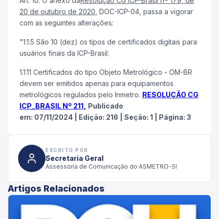
Art. 10. O anexo da
Resolução CG ICP-Brasil nº 179, de
20 de outubro de 2020
, DOC-ICP-04, passa a vigorar
com as seguintes alterações:
"1.1.5 São 10 (dez) os tipos de certificados digitais para
usuários finais da ICP-Brasil:
1.1.11 Certificados do tipo Objeto Metrológico - OM-BR
devem ser emitidos apenas para equipamentos
metrológicos regulados pelo Inmetro.
RESOLUÇÃO CG
ICP_BRASIL Nº 211,
Publicado
em:
07/11/2024
|
Edição:
216
|
Seção: 1
|
Página:
3
ESCRITO POR
Secretaria Geral
Assessoria de Comunicação do ASMETRO-SI
Artigos Relacionados