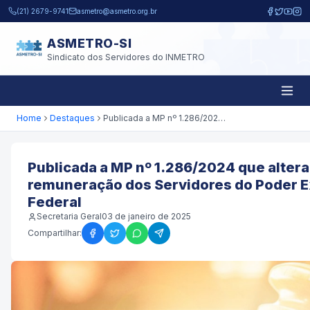
Pular para o conteúdo principal
(21) 2679-9741
asmetro@asmetro.org.br
ASMETRO-SI
Sindicato dos Servidores do INMETRO
Home
Destaques
Publicada a MP nº 1.286/2024 que altera a remuneração dos Servidores do Poder Executivo Federal
Publicada a MP nº 1.286/2024 que altera
remuneração dos Servidores do Poder E
Federal
Secretaria Geral
03 de janeiro de 2025
Compartilhar: