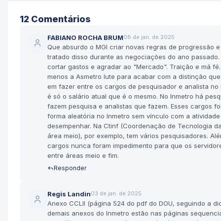
12
Comentário
s
FABIANO ROCHA BRUM
08 de jan. de 2025
Que absurdo o MGI criar novas regras de progressão 
tratado disso durante as negociações do ano passado.
cortar gastos e agradar ao "Mercado". Traição e má fé
menos a Asmetro lute para acabar com a distinção que 
em fazer entre os cargos de pesquisador e analista no 
é só o salário atual que é o mesmo. No Inmetro há pes
fazem pesquisa e analistas que fazem. Esses cargos f
forma aleatória no Inmetro sem vínculo com a atividade 
desempenhar. Na Ctinf (Coordenação de Tecnologia d
área meio), por exemplo, tem vários pesquisadores. Alé
cargos nunca foram impedimento para que os servidor
entre áreas meio e fim.
Responder
Regis Landin
03 de jan. de 2025
Anexo CCLII (página 524 do pdf do DOU, seguindo a di
demais anexos do Inmetro estão nas páginas sequencia