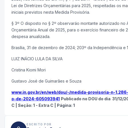
Lei de Diretrizes Orçamentárias para 2025, respeitadas os m
iniciais previstos nesta Medida Provisória.
§ 3º O disposto no § 2º observaráo montante autorizado no 
Orçamentária Anual de 2025, para o exercício financeiro de 
despesa anualizada.
Brasília, 31 de dezembro de 2024; 203º da Independência e 
LUIZ INÁCIO LULA DA SILVA
Cristina Kiomi Mori
Gustavo José de Guimarães e Souza
www.in.gov.br/en/web/dou/-/medida-provisoria-n-1.28
o-de-2024-605093941
Publicado no DOU do dia
31/12/2
C
|
Seção: 1 - Extra C
|
Página:
1
ESCRITO POR