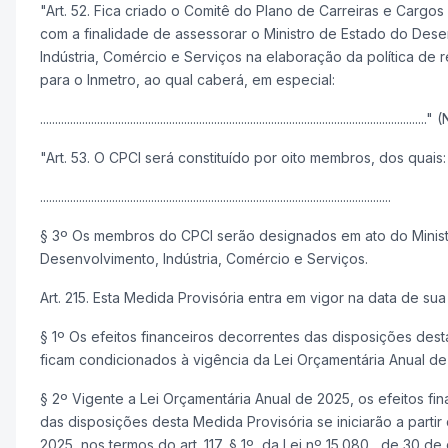
"Art. 52. Fica criado o Comitê do Plano de Carreiras e Cargos
com a finalidade de assessorar o Ministro de Estado do Des
Indústria, Comércio e Serviços na elaboração da política de
para o Inmetro, ao qual caberá, em especial:
................................................................................................................................
"Art. 53. O CPCI será constituído por oito membros, dos quais:
.....................................................................................................................
§ 3º Os membros do CPCI serão designados em ato do Minis
Desenvolvimento, Indústria, Comércio e Serviços.
Art. 215. Esta Medida Provisória entra em vigor na data de sua
§ 1º Os efeitos financeiros decorrentes das disposições dest
ficam condicionados à vigência da Lei Orçamentária Anual de
§ 2º Vigente a Lei Orçamentária Anual de 2025, os efeitos fi
das disposições desta Medida Provisória se iniciarão a partir
2025, nos termos do art. 117, § 1º, da Lei nº 15.080 , de 30 