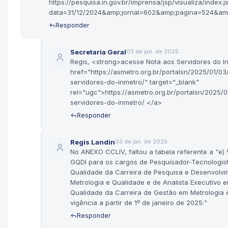
https://pesquisa.in.gov.br/imprensa/jsp/visualiza/index.j
data=31/12/2024&amp;jornal=602&amp;pagina=524&amp
Responder
Secretaria Geral
03 de jan. de 2025
Regis, <strong>acesse Nota aos Servidores do I
href="https://asmetro.org.br/portalsn/2025/01/0
servidores-do-inmetro/" target="_blank"
rel="ugc">https://asmetro.org.br/portalsn/2025/
servidores-do-inmetro/ </a>
Responder
Regis Landin
03 de jan. de 2025
No ANEXO CCLIV, faltou a tabela referente a "e) 
GQDI para os cargos de Pesquisador-Tecnologist
Qualidade da Carreira de Pesquisa e Desenvolv
Metrologia e Qualidade e de Analista Executivo 
Qualidade da Carreira de Gestão em Metrologia 
vigência a partir de 1º de janeiro de 2025:"
Responder