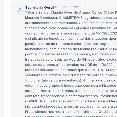
Secretaria Geral
03 de jan. de 2025
Tatiana Sarkis, Claudio Alves de Araujo, Carlos Otávio 
Mauricio Condessa, O ASMETRO-SI agradece as mensa
questionamentos apresentados. Gostaríamos de esclar
fundamentais relacionados às questões levantadas: 
conhecimento das alterações por meio da MP 1286/20
o sindicato só tomou conhecimento das situações apon
possíveis erros de redação e alterações nas regras d
mencionadas, com a edição da Medida Provisória 1286
pontos, conforme ressaltado por vocês, não foram disc
tratativas relacionadas ao Acordo 34, que tratou exclu
tabelas da proposta 1 aprovadas na AGE de 14/6/2024.
todos os servidores Reiteramos que o ASMETRO-SI repr
servidores do Inmetro, sem distinção de cargos, níveis 
funcional (ativos ou aposentados). Afirmar que o sindi
determinados grupos é incoerente com nosso histórico 
atuação. Nos últimos 15 anos, trabalhamos em prol de t
com total transparência e comprometimento. Providên
O ASMETRO-SI está analisando cuidadosamente a Medid
iniciou articulações para buscar esclarecimentos e aju
Pretendemos nos reunir com o Ministério da Gestão e 
Serviços Públicos (MGI) para tratar desses pontos crític