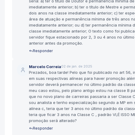
seria: a) ter o título de Doutor e permanência mínima d
imediatamente anterior; b) ter o título de Mestre e per
dois anos na classe imediatamente anterior; c) ter esp
área de atuação e permanência mínima de três anos n
imediatamente anterior; ou d) ter permanência mínima 
classe imediatamente anterior; O texto como foi public
servidor fique estacionado por 2, 3 ou 4 anos no últim
anterior antes da promoção.
Responder
Marcelo Correia
02 de jan. de 2025
Prezados, boa tarde! Pelo que foi publicado no art 56, inc
em suas respectivas alíneas para haver promoção além 
servidor deverá permanecer no último padrão da class
meu caso estou, pelo plano antigo estou na classe B pad
que no novo plano de carreiras passaria a ser Classe C
sou analista e tenho especialização segundo a MP em se
alínea c, teria que ter 3 anos no último padrão da classe
teria que ficar 3 anos na Classe C , padrão VI,É ISSO
promoção será alterado?
Responder