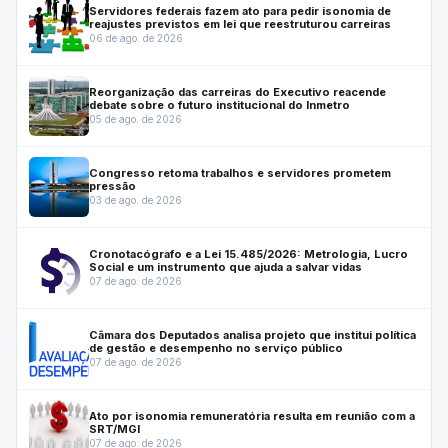
Servidores federais fazem ato para pedir isonomia de
reajustes previstos em lei que reestruturou carreiras
06 de ago. de 2026
Reorganização das carreiras do Executivo reacende
debate sobre o futuro institucional do Inmetro
05 de ago. de 2026
Congresso retoma trabalhos e servidores prometem
pressão
03 de ago. de 2026
Cronotacógrafo e a Lei 15.485/2026: Metrologia, Lucro
Social e um instrumento que ajuda a salvar vidas
07 de ago. de 2026
Câmara dos Deputados analisa projeto que institui política
de gestão e desempenho no serviço público
07 de ago. de 2026
Ato por isonomia remuneratória resulta em reunião com a
SRT/MGI
07 de ago. de 2026