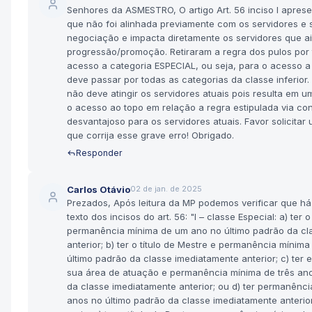
Senhores da ASMESTRO, O artigo Art. 56 inciso I apres
que não foi alinhada previamente com os servidores e 
negociação e impacta diretamente os servidores que a
progressão/promoção. Retiraram a regra dos pulos por 
acesso a categoria ESPECIAL, ou seja, para o acesso a
deve passar por todas as categorias da classe inferior.
não deve atingir os servidores atuais pois resulta em 
o acesso ao topo em relação a regra estipulada via co
desvantajoso para os servidores atuais. Favor solicita
que corrija esse grave erro! Obrigado.
Responder
Carlos Otávio
02 de jan. de 2025
Prezados, Após leitura da MP podemos verificar que há 
texto dos incisos do art. 56: "I – classe Especial: a) ter o
permanência mínima de um ano no último padrão da cl
anterior; b) ter o título de Mestre e permanência mínim
último padrão da classe imediatamente anterior; c) ter
sua área de atuação e permanência mínima de três ano
da classe imediatamente anterior; ou d) ter permanênc
anos no último padrão da classe imediatamente anterior