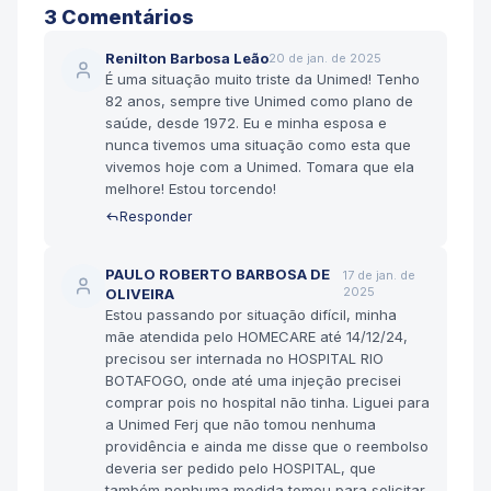
3
Comentário
s
Renilton Barbosa Leão
20 de jan. de 2025
É uma situação muito triste da Unimed! Tenho
82 anos, sempre tive Unimed como plano de
saúde, desde 1972. Eu e minha esposa e
nunca tivemos uma situação como esta que
vivemos hoje com a Unimed. Tomara que ela
melhore! Estou torcendo!
Responder
PAULO ROBERTO BARBOSA DE
17 de jan. de
2025
OLIVEIRA
Estou passando por situação difícil, minha
mãe atendida pelo HOMECARE até 14/12/24,
precisou ser internada no HOSPITAL RIO
BOTAFOGO, onde até uma injeção precisei
comprar pois no hospital não tinha. Liguei para
a Unimed Ferj que não tomou nenhuma
providência e ainda me disse que o reembolso
deveria ser pedido pelo HOSPITAL, que
também nenhuma medida tomou para solicitar