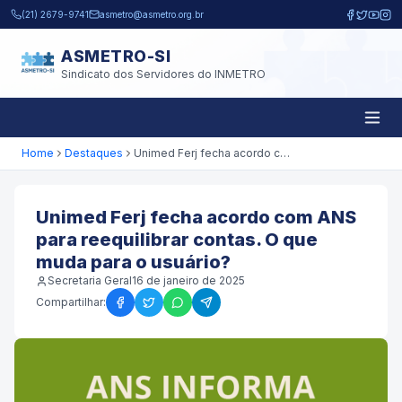
Pular para o conteúdo principal
(21) 2679-9741
asmetro@asmetro.org.br
ASMETRO-SI
Sindicato dos Servidores do INMETRO
Home
Destaques
Unimed Ferj fecha acordo com ANS para reequilibrar contas. O que muda para o usuário?
Unimed Ferj fecha acordo com ANS
para reequilibrar contas. O que
muda para o usuário?
Secretaria Geral
16 de janeiro de 2025
Compartilhar: