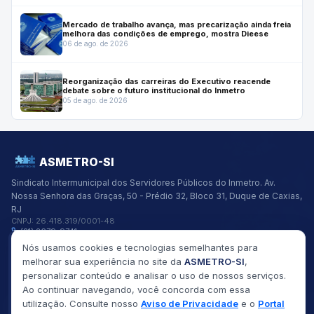
Mercado de trabalho avança, mas precarização ainda freia
melhora das condições de emprego, mostra Dieese
06 de ago. de 2026
Reorganização das carreiras do Executivo reacende
debate sobre o futuro institucional do Inmetro
05 de ago. de 2026
ASMETRO-SI
Sindicato Intermunicipal dos Servidores Públicos do Inmetro.
Av.
Nossa Senhora das Graças, 50 - Prédio 32, Bloco 31, Duque de Caxias,
RJ
CNPJ:
26.418.319/0001-48
(21) 2679-9741
asmetro@asmetro.org.br
Nós usamos cookies e tecnologias semelhantes para
Links Rápidos
melhorar sua experiência no site da
ASMETRO-SI
,
Institucional
personalizar conteúdo e analisar o uso de nossos serviços.
Gestão
Ao continuar navegando, você concorda com essa
Saúde
utilização. Consulte nosso
Aviso de Privacidade
e o
Portal
Convênios