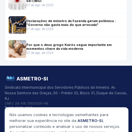
SRT/MGI
07 de ago. de 2026
Declarações de ministro da Fazenda geram polêmica :
"Governo não gasta mais do que arrecada"
07 de ago. de 2026
Por que o deus grego Kairós segue importante em
momentos chave da vida moderna
07 de ago. de 2026
ASMETRO-SI
Sindicato Intermunicipal dos Servidores Públicos do Inmetro.
Av.
Nossa Senhora das Graças, 50 - Prédio 32, Bloco 31, Duque de Caxias,
RJ
CNPJ:
26.418.319/0001-48
(21) 2679-9741
asmetro@asmetro.org.br
Nós usamos cookies e tecnologias semelhantes para
Links Rápidos
melhorar sua experiência no site da
ASMETRO-SI
,
Institucional
personalizar conteúdo e analisar o uso de nossos serviços.
Gestão