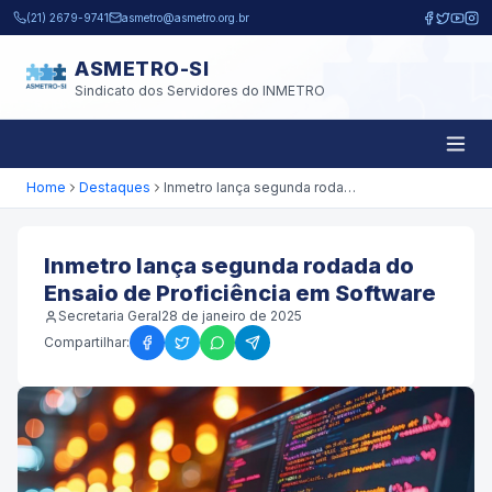
Pular para o conteúdo principal
(21) 2679-9741
asmetro@asmetro.org.br
ASMETRO-SI
Sindicato dos Servidores do INMETRO
Home
Destaques
Inmetro lança segunda rodada do Ensaio de Proficiência em Software
Inmetro lança segunda rodada do
Ensaio de Proficiência em Software
Secretaria Geral
28 de janeiro de 2025
Compartilhar: