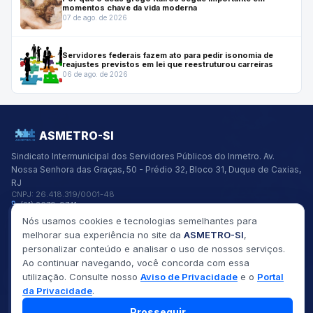
momentos chave da vida moderna
07 de ago. de 2026
Servidores federais fazem ato para pedir isonomia de
reajustes previstos em lei que reestruturou carreiras
06 de ago. de 2026
ASMETRO-SI
Sindicato Intermunicipal dos Servidores Públicos do Inmetro.
Av.
Nossa Senhora das Graças, 50 - Prédio 32, Bloco 31, Duque de Caxias,
RJ
CNPJ:
26.418.319/0001-48
(21) 2679-9741
asmetro@asmetro.org.br
Nós usamos cookies e tecnologias semelhantes para
Links Rápidos
melhorar sua experiência no site da
ASMETRO-SI
,
Institucional
personalizar conteúdo e analisar o uso de nossos serviços.
Gestão
Ao continuar navegando, você concorda com essa
Saúde
utilização. Consulte nosso
Aviso de Privacidade
e o
Portal
Convênios
da Privacidade
.
Fóruns
Seus Direitos
Prosseguir