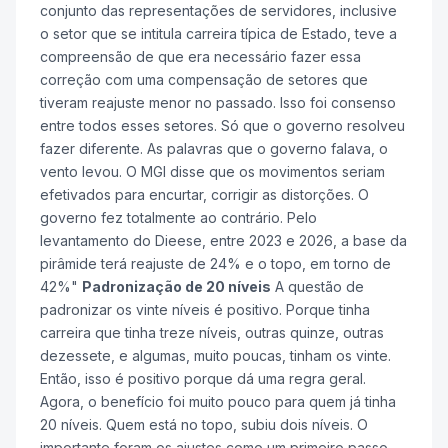
conjunto das representações de servidores, inclusive
o setor que se intitula carreira típica de Estado, teve a
compreensão de que era necessário fazer essa
correção com uma compensação de setores que
tiveram reajuste menor no passado. Isso foi consenso
entre todos esses setores. Só que o governo resolveu
fazer diferente. As palavras que o governo falava, o
vento levou. O MGI disse que os movimentos seriam
efetivados para encurtar, corrigir as distorções. O
governo fez totalmente ao contrário. Pelo
levantamento do Dieese, entre 2023 e 2026, a base da
pirâmide terá reajuste de 24% e o topo, em torno de
42%"
Padronização de 20 níveis
A questão de
padronizar os vinte níveis é positivo. Porque tinha
carreira que tinha treze níveis, outras quinze, outras
dezessete, e algumas, muito poucas, tinham os vinte.
Então, isso é positivo porque dá uma regra geral.
Agora, o benefício foi muito pouco para quem já tinha
20 níveis. Quem está no topo, subiu dois níveis. O
importante foram os ajustes como um primeiro passo