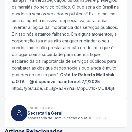
marajás. Na verdade, caçou os barnabés e privilegiou
os marajás do serviço público. O que seria do Brasil na
pandemia sem os servidores públicos? Existe mesmo
uma campanha massiva, depreciativa, para tentar
inverter a lógica da importância dos serviços públicos.
E nisso nós estamos falhando. Em alguns momentos, a
corporação fala mais alto em querer blindar o seu
condomínio e não prestar atenção no desafio que é
dialogar com a sociedade para que ela fique
esclarecida da importância de serviços públicos para
combater as desigualdades sociais que ainda é muito
grandes no nosso país."
Crédito: Roberto Maltchik
/JOTA - @ disponível na internet 7/1/2025
https://youtu.be/EbLBjp-aZRY?si=MppU71k7MO1DkjiF
ESCRITO POR
Secretaria Geral
Assessoria de Comunicação do ASMETRO-SI
Artigos Relacionados