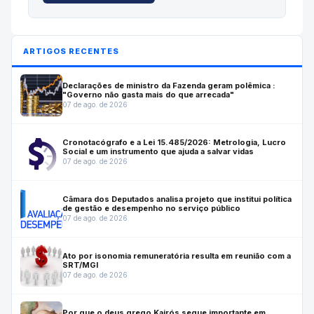
ARTIGOS RECENTES
Declarações de ministro da Fazenda geram polêmica :
"Governo não gasta mais do que arrecada"
07 de ago. de 2026
Cronotacógrafo e a Lei 15.485/2026: Metrologia, Lucro
Social e um instrumento que ajuda a salvar vidas
07 de ago. de 2026
Câmara dos Deputados analisa projeto que institui política
de gestão e desempenho no serviço público
07 de ago. de 2026
Ato por isonomia remuneratória resulta em reunião com a
SRT/MGI
07 de ago. de 2026
Por que o deus grego Kairós segue importante em