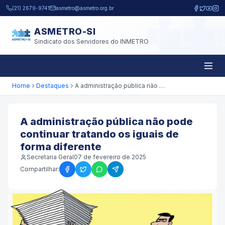
Pular para o conteúdo principal
(21) 2679-9741
asmetro@asmetro.org.br
ASMETRO-SI
Sindicato dos Servidores do INMETRO
Home
Destaques
A administração pública não pode continuar tratando os iguais de forma diferente
A administração pública não pode
continuar tratando os iguais de
forma diferente
Secretaria Geral
07 de fevereiro de 2025
Compartilhar: