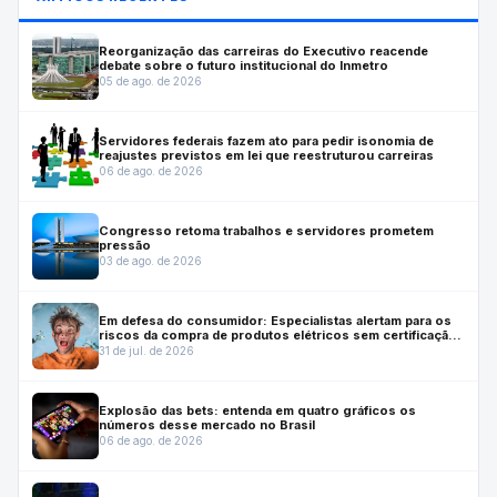
Reorganização das carreiras do Executivo reacende
debate sobre o futuro institucional do Inmetro
05 de ago. de 2026
Servidores federais fazem ato para pedir isonomia de
reajustes previstos em lei que reestruturou carreiras
06 de ago. de 2026
Congresso retoma trabalhos e servidores prometem
pressão
03 de ago. de 2026
Em defesa do consumidor: Especialistas alertam para os
riscos da compra de produtos elétricos sem certificação
do Inmetro
31 de jul. de 2026
Explosão das bets: entenda em quatro gráficos os
números desse mercado no Brasil
06 de ago. de 2026