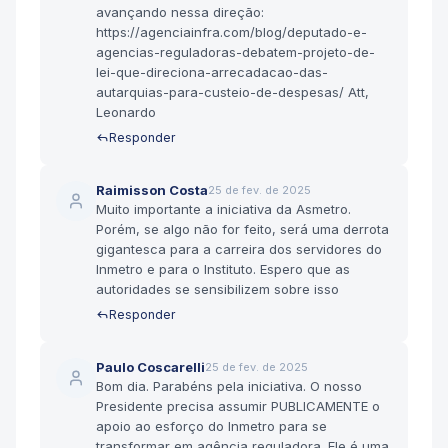
avançando nessa direção:
https://agenciainfra.com/blog/deputado-e-
agencias-reguladoras-debatem-projeto-de-
lei-que-direciona-arrecadacao-das-
autarquias-para-custeio-de-despesas/ Att,
Leonardo
Responder
Raimisson Costa
25 de fev. de 2025
Muito importante a iniciativa da Asmetro.
Porém, se algo não for feito, será uma derrota
gigantesca para a carreira dos servidores do
Inmetro e para o Instituto. Espero que as
autoridades se sensibilizem sobre isso
Responder
Paulo Coscarelli
25 de fev. de 2025
Bom dia. Parabéns pela iniciativa. O nosso
Presidente precisa assumir PUBLICAMENTE o
apoio ao esforço do Inmetro para se
transformar em agência reguladora. Ele é uma