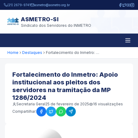
Pular para o conteúdo principal
(21) 2679-9741
asmetro@asmetro.org.br
ASMETRO-SI
Sindicato dos Servidores do INMETRO
Home
Destaques
Fortalecimento do Inmetro: Apoio institucional aos pleitos dos servidores na tramitação da MP 1286/2024
Fortalecimento do Inmetro: Apoio
institucional aos pleitos dos
servidores na tramitação da MP
1286/2024
Secretaria Geral
25 de fevereiro de 2025
16
visualizações
Compartilhar: